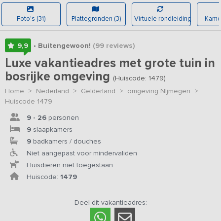
Foto's (31)
Plattegronden (3)
Virtuele rondleiding
Kamer
9,9
• Buitengewoon!
(99
reviews
)
Luxe vakantieadres met grote tuin in
bosrijke omgeving
(Huiscode: 1479)
Home
>
Nederland
>
Gelderland
>
omgeving NIjmegen
>
Huiscode 1479
9 - 26
personen
9
slaapkamers
9
badkamers / douches
Niet aangepast voor mindervaliden
Huisdieren niet toegestaan
Huiscode:
1479
Deel dit vakantieadres: