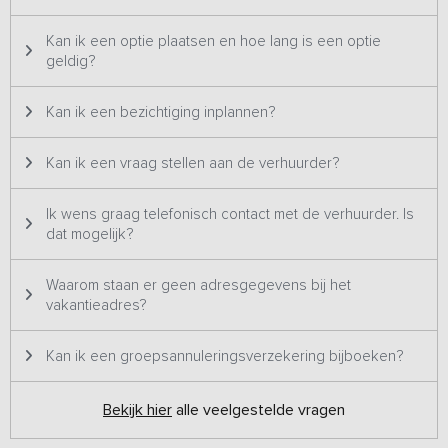
de eigenaren delen dit graag met jullie.
Kan ik een optie plaatsen en hoe lang is een optie
Opmerking:
geldig?
Vanwege de rust in en rondom de accommodatie en omdat wij
zuinig zijn op onze spullen, verhuren wij onze accommodatie niet
Kan ik een bezichtiging inplannen?
aan vrijgezellenfeesten, drankfeesten, groepen jongeren,
studentenverenigingen en dergelijken.
Kan ik een vraag stellen aan de verhuurder?
Ik wens graag telefonisch contact met de verhuurder. Is
dat mogelijk?
Waarom staan er geen adresgegevens bij het
vakantieadres?
Kan ik een groepsannuleringsverzekering bijboeken?
Bekijk hier
alle veelgestelde vragen