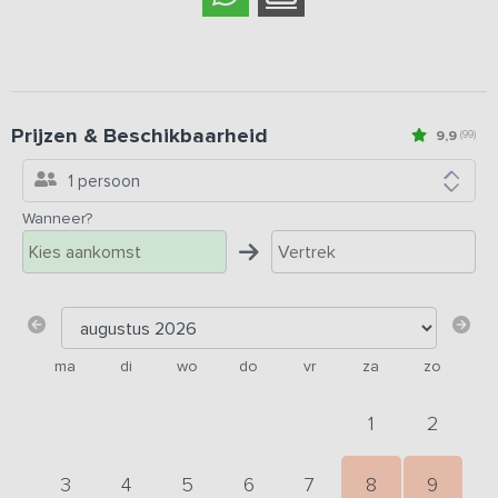
Prijzen & Beschikbaarheid
9,9
(99)
1 persoon
Wanneer?
ma
di
wo
do
vr
za
zo
1
2
3
4
5
6
7
8
9