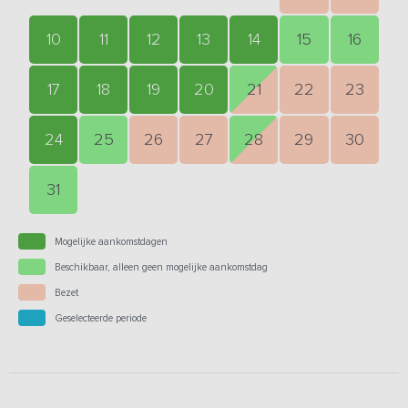
10
11
12
13
14
15
16
17
18
19
20
21
22
23
24
25
26
27
28
29
30
31
Mogelijke aankomstdagen
Beschikbaar, alleen geen mogelijke aankomstdag
Bezet
Geselecteerde periode