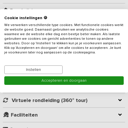
Beschrijving
Cookie instellingen 🍪
Hartelijk welkom in dit luxe vakantieadres gelegen op een stuwwal
We verwerken verschillende type cookies. Met functionele cookies werkt
de website goed. Daarnaast gebruiken we analytische cookies
in de bosrijke omgeving rondom Nijmegen. Het vakantiehuis staat
waarmee we de website elke dag een beetje beter maken. Als laatste
op een groot perceel grond en vanaf het huis heb je een prachtig
gebruiken we cookies om gericht advertenties te tonen op andere
uitzicht over de Ooijpolder. De vakantiewoning is compleet
websites. Door op 'Instellen' te klikken kun je je voorkeuren aanpassen.
Klik op 'Accepteren en doorgaan' om alle cookies te accepteren. Je kunt
gerenoveerd en in zijn oude glorie hersteld met de hedendaagse
je voorkeuren later nog aanpassen op de cookiepagina.
Lees meer
luxe van nu. Dit
vakantieadres
ademt de geschiedenis van het
pand en zijn omgeving uit!
Instellen
Kamer indeling
Bij aankomst krijg je een warm en persoonlijk onthaal! De woning
heeft een eigentijds en smaakvol interieur met meerdere heerlijke
Accepteren en doorgaan
zithoekjes. Zo zijn er een 2 gezellige woonkamers (met een
Geverifieerde beoordelingen
Playstation 5 met 4 controllers en een spelletjeskast) en een
grote moderne serre (hier kan je ook een beamer en een scherm
Virtuele rondleiding (360° tour)
gebruiken). Er is een grote complete keuken met 2 keer een 6-pits
gasfornuis, 2 grote ovens, 2 koelkasten, 2 vaatwassers, een
Faciliteiten
quookerkraan en een magnetron.
Het verblijf heeft comfortabele bedden met kraakvers linnengoed