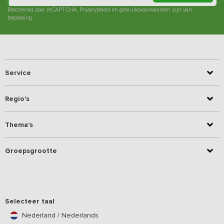
Beschermd door reCAPTCHA.
Privacybeleid
en
gebruiksvoorwaarden
zijn van
toepassing.
Service
Regio's
Thema's
Groepsgrootte
Selecteer taal
Nederland / Nederlands