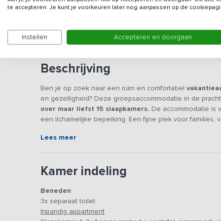
te accepteren. Je kunt je voorkeuren later nog aanpassen op de cookiepagi
Dit vakantieadres is alleen in het weekend boekbaar
Instellen
Accepteren en doorgaan
Beschrijving
Ben je op zoek naar een ruim en comfortabel
vakantiea
en gezelligheid? Deze groepsaccommodatie in de pracht
over maar liefst 15 slaapkamers.
De accommodatie is vo
een lichamelijke beperking. Een fijne plek voor familie
verblijven in een landelijke omgeving, met volop mogel
Lees meer
Algemene ruimte(s)
Centraal in de accommodatie ligt een royale woonkamer, 
Kamer indeling
kletsen, spelletjes kunt spelen of gewoon even kunt
professionele keuken, die volledig is uitgerust om voor g
Beneden
maaltijden bereiden en genieten van
gezamenlijke dine
3x separaat toilet
appartement met een woonkamer, keuken, 2 slaapkamers e
Inpandig appartment
aanpassingen gedaan, waardoor dit appartement uitermate