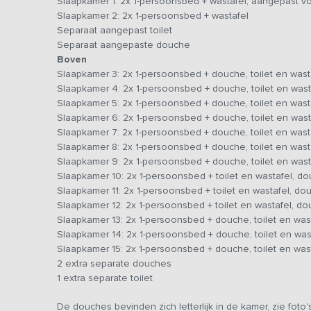
Slaapkamer 1: 2x 1-persoonsbed + wastafel, aangepast v
Slaapkamer 2: 2x 1-persoonsbed + wastafel
Slaap- en badkamers
Separaat aangepast toilet
Het vakantiehuis telt in totaal
15 slaapkamers.
Op de ben
Separaat aangepaste douche
slaapkamers, waarvan één kamer geschikt is voor minder
Boven
aangepaste badkamer. Op de bovenverdieping bevinden 
Slaapkamer 3: 2x 1-persoonsbed + douche, toilet en wast
douche, toilet en wastafel.
Slaapkamer 4: 2x 1-persoonsbed + douche, toilet en wast
Slaapkamer 5: 2x 1-persoonsbed + douche, toilet en wast
10 slaapkamers hebben een douche, toilet en wastafel o
Slaapkamer 6: 2x 1-persoonsbed + douche, toilet en wast
de kamer en een douche op de gang.
De douches bevinde
Slaapkamer 7: 2x 1-persoonsbed + douche, toilet en wast
passend is voor jullie groep
. Aanvullend zijn er nog 2 ex
Slaapkamer 8: 2x 1-persoonsbed + douche, toilet en wast
Slaapkamer 9: 2x 1-persoonsbed + douche, toilet en wast
Buiten
Slaapkamer 10: 2x 1-persoonsbed + toilet en wastafel, 
Rondom de groepsaccommodatie is er van alles te bele
Slaapkamer 11: 2x 1-persoonsbed + toilet en wastafel, d
en een zonnig terras met grasveld aan de zuidzijde
. 
Slaapkamer 12: 2x 1-persoonsbed + toilet en wastafel, d
speeltoestellen
, terwijl volwassenen zich vermaken met
Slaapkamer 13: 2x 1-persoonsbed + douche, toilet en was
Achterhoekse landschap. Bovendien zijn er
volop activi
Slaapkamer 14: 2x 1-persoonsbed + douche, toilet en was
een indoor kinderboerderij, of zelfs een minidisco voor de 
Slaapkamer 15: 2x 1-persoonsbed + douche, toilet en was
vermaak samenkomen.
2 extra separate douches
1 extra separate toilet
Bijzonderheden:
Dit vakantieadres is zowel voor kleine als grotere groep
De douches bevinden zich letterlijk in de kamer, zie foto'