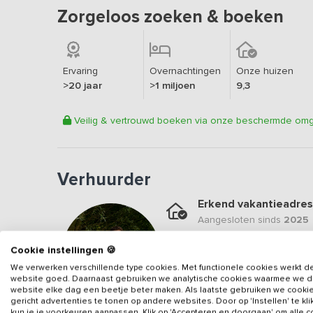
Zorgeloos zoeken & boeken
Ervaring
Overnachtingen
Onze huizen
>20 jaar
>1 miljoen
9,3
Veilig & vertrouwd boeken via onze beschermde om
Verhuurder
Erkend vakantieadres
Aangesloten sinds
2025
Geweldige locatie
Cookie instellingen 🍪
Een
9.3
op basis van
7
be
We verwerken verschillende type cookies. Met functionele cookies werkt d
website goed. Daarnaast gebruiken we analytische cookies waarmee we 
Veilig & vertrouwd
website elke dag een beetje beter maken. Als laatste gebruiken we cooki
gericht advertenties te tonen op andere websites. Door op 'Instellen' te kl
Gegevens van de verhuurd
kun je je voorkeuren aanpassen. Klik op 'Accepteren en doorgaan' om alle 