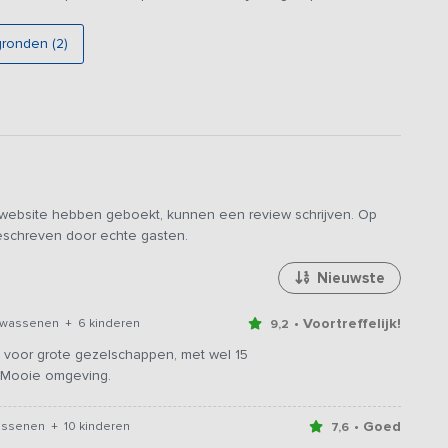
ordt dus ook altijd aan één groep tegelijk verhuurd
gronden (2)
e website hebben geboekt, kunnen een review schrijven. Op
geschreven door echte gasten.
Nieuwste
• Voortreffelijk!
lwassenen + 6 kinderen
9,2
 voor grote gezelschappen, met wel 15
. Mooie omgeving.
• Goed
assenen + 10 kinderen
7,6