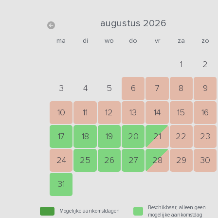
augustus 2026
ma
di
wo
do
vr
za
zo
1
2
3
4
5
6
7
8
9
10
11
12
13
14
15
16
17
18
19
20
21
22
23
24
25
26
27
28
29
30
31
Beschikbaar, alleen geen
Mogelijke aankomstdagen
mogelijke aankomstdag