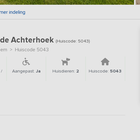
mer indeling
 de Achterhoek
(Huiscode: 5043)
hem
>
Huiscode 5043
/
Aangepast:
Ja
Huisdieren:
2
Huiscode:
5043