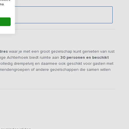
na.
.
dres
waar je met een groot gezelschap kunt genieten van rust
ige Achterhoek biedt ruimte aan
30 personen en beschikt
lledig drempelvrij en daarmee ook geschikt voor gasten met
s, vriendengroepen of andere gezelschappen die samen willen
ijkheden voor ontspanning en vermaak.
ingericht met gezellige zithoeken waar je
samen kunt
 ontspannen
na een dag vol activiteiten. Aansluitend ligt de
rote groepen te koken. Hier kun je met z’n allen heerlijke
rs aan de lange eettafel
. Daarnaast is er een inpandig
n een eigen badkamer (foto 13 t/m 20). Er zijn diverse
 geschikt is voor vakantiegasten in een rolstoel.