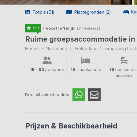
Ka
Foto's (51)
Plattegronden (2)
9,3
• Voortreffelijk!
(7
reviews
)
Ruime groepsaccommodatie in
Home
>
Nederland
>
Gelderland
>
omgeving Loc
15 - 30
personen
15
slaapkamers
16
badkamers 
douches
Deel dit vakantieadres:
Prijzen & Beschikbaarheid