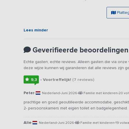
betreft hetzelfde vakantieadres met dezelfde foto's en w
Platte
Lees minder
Geverifieerde beoordelingen
Echte gasten, echte reviews. Alleen gasten die via onz
deze wijze kunnen wij garanderen dat alle reviews zijn 
9,3
• Voortreffelijk!
(7
reviews
)
Peter
-
-
-
-
Nederland
Juni 2026
Familie met kinderen
20 vo
prachtige en goed geoutilleerde accommodatie, geschikt
2- persoonskamers met eigen toilet en badgelegenheid
Alie
-
-
-
-
Nederland
Juni 2026
Familie met kinderen
19 volw