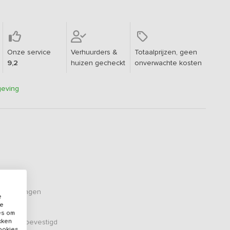
Onze service
Verhuurders &
Totaalprijzen, geen
9,2
huizen gecheckt
onverwachte kosten
geving
oordelingen
e
de
es om
ikken
er zijn bevestigd
cookies