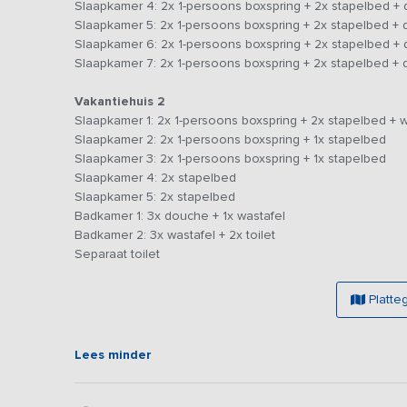
Slaapkamer 4: 2x 1-persoons boxspring + 2x stapelbed + d
grote koelkast, diepvries, voldoende werkruimte en gasforn
Slaapkamer 5: 2x 1-persoons boxspring + 2x stapelbed + d
De 12 slaapkamers zijn ruim opgezet en de rustige omgev
Slaapkamer 6: 2x 1-persoons boxspring + 2x stapelbed + d
vogels. Er zijn voldoende badkamers en doucheruimtes aa
Slaapkamer 7: 2x 1-persoons boxspring + 2x stapelbed + d
De buitenruimte beschikt over een speelveld en een leuke
Vakantiehuis 2
juist heel zonnig weer, lekker buiten zitten. Er zijn te
Slaapkamer 1: 2x 1-persoons boxspring + 2x stapelbed + wa
tafeltennistafel, voor een sportieve competitie. Kies j
Slaapkamer 2: 2x 1-persoons boxspring + 1x stapelbed
aan de Veluwe natuurlijk niet ontbreken. De adembenemen
Slaapkamer 3: 2x 1-persoons boxspring + 1x stapelbed
Slaapkamer 4: 2x stapelbed
Let op:
gezien de ligging en naaste buren is deze locatie
Slaapkamer 5: 2x stapelbed
het buiten én binnen stil te zijn, om overlast te voorkome
Badkamer 1: 3x douche + 1x wastafel
Badkamer 2: 3x wastafel + 2x toilet
Bijzonderheden:
deze accommodatie is zowel voor klei
Separaat toilet
keren - in verschillende samenstellingen - aangeboden op 
aangeboden in de vermelding.
Platte
Lees minder