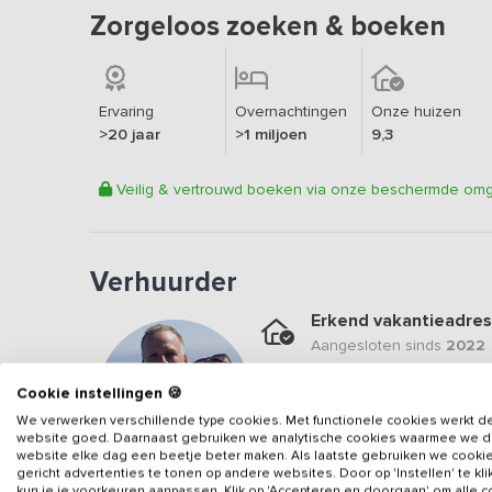
Zorgeloos zoeken & boeken
Ervaring
Overnachtingen
Onze huizen
>20 jaar
>1 miljoen
9,3
Veilig & vertrouwd boeken via onze beschermde om
Verhuurder
Erkend vakantieadres
Aangesloten sinds
2022
Geweldige locatie
Cookie instellingen 🍪
Een
9.1
op basis van
33
b
We verwerken verschillende type cookies. Met functionele cookies werkt d
website goed. Daarnaast gebruiken we analytische cookies waarmee we 
Veilig & vertrouwd
website elke dag een beetje beter maken. Als laatste gebruiken we cooki
gericht advertenties te tonen op andere websites. Door op 'Instellen' te kl
Gegevens van de verhuurd
kun je je voorkeuren aanpassen. Klik op 'Accepteren en doorgaan' om alle 