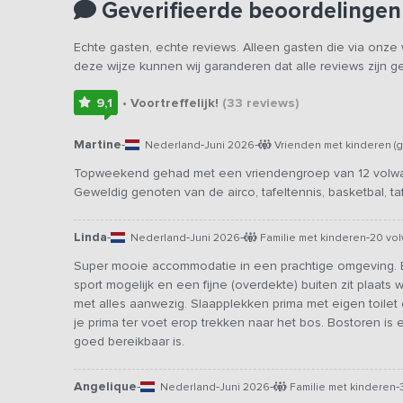
Geverifieerde beoordelingen
Echte gasten, echte reviews. Alleen gasten die via onz
deze wijze kunnen wij garanderen dat alle reviews zijn 
9,1
• Voortreffelijk!
(33
reviews
)
Martine
-
-
-
Nederland
Juni 2026
Vrienden met kinderen (g
Topweekend gehad met een vriendengroep van 12 volwass
Geweldig genoten van de airco, tafeltennis, basketbal, ta
Linda
-
-
-
-
Nederland
Juni 2026
Familie met kinderen
20 vo
Super mooie accommodatie in een prachtige omgeving. Bi
sport mogelijk en een fijne (overdekte) buiten zit plaats
met alles aanwezig. Slaapplekken prima met eigen toile
je prima ter voet erop trekken naar het bos. Bostoren is 
goed bereikbaar is.
Angelique
-
-
-
-
Nederland
Juni 2026
Familie met kinderen