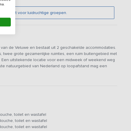
na.
t geschikt voor luidruchtige groepen.
d van de Veluwe en bestaat uit 2 geschakelde accommodaties.
s, twee grote gezamenlijke ruimtes, een ruim buitengebied met
e. Een uitstekende locatie voor een midweek of weekend weg
otste natuurgebied van Nederland op loopafstand mag een
eken!
en over een grote leefruimte met een gezellige zitplekjes en
eerzetten, zodat je altijd de juiste opstelling hebt. Om van de
tenom, maar in één van de accommodaties is genoeg ruimte
ouche, toilet en wastafel
iten te beginnen, waar je óf in het zonnetje, of onder de
ouche, toilet en wastafel
ruimte en tenten zijn groot genoeg om met het hele
ouche, toilet en wastafel
alle gemakken voorzien, waaronder een oven, magnetron,