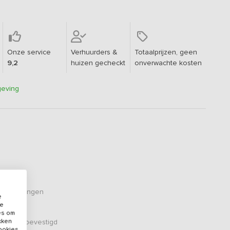
Onze service
Verhuurders &
Totaalprijzen, geen
9,2
huizen gecheckt
onverwachte kosten
geving
eoordelingen
e
de
es om
ikken
er zijn bevestigd
cookies