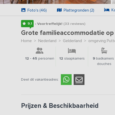
K
Foto's (46)
Plattegronden (2)
9,1
• Voortreffelijk!
(33
reviews
)
Grote familieaccommodatie op
Home
>
Nederland
>
Gelderland
>
omgeving Putt
12 - 45
personen
12
slaapkamers
9
badkamers 
douches
Deel dit vakantieadres:
Prijzen & Beschikbaarheid