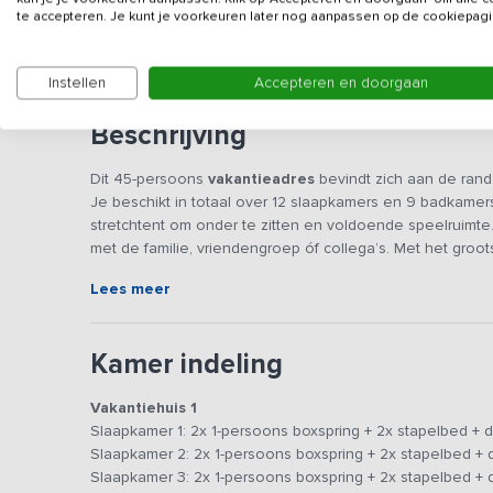
te accepteren. Je kunt je voorkeuren later nog aanpassen op de cookiepagi
Gezien de ligging met naaste buren is dit verblijf nie
Instellen
Accepteren en doorgaan
Beschrijving
Dit 45-persoons
vakantieadres
bevindt zich aan de ran
Je beschikt in totaal over 12 slaapkamers en 9 badkamer
stretchtent om onder te zitten en voldoende speelruimt
met de familie, vriendengroep óf collega’s. Met het gro
mooie wandeling of fietstocht op deze locatie niet ontbr
Lees meer
De accommodaties zijn volledig gelijkvloers en beschikk
meerdere eettafels die je op verschillende manieren kan n
Kamer indeling
ene naar de andere accommodatie te komen loop je bui
om met zijn allen samen te zitten en te eten!
Vakantiehuis 1
Slaapkamer 1: 2x 1-persoons boxspring + 2x stapelbed + d
Bij goed weer is het uiteraard ook mogelijk om de dag bu
Slaapkamer 2: 2x 1-persoons boxspring + 2x stapelbed + d
schaduwrijke stretchtent goed kunt vertoeven. De buiten
Slaapkamer 3: 2x 1-persoons boxspring + 2x stapelbed + d
gezelschap samen te zitten! De ruime keukens zijn van 