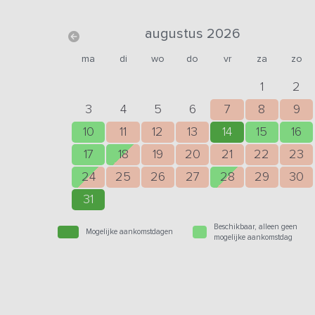
augustus 2026
ma
di
wo
do
vr
za
zo
1
2
3
4
5
6
7
8
9
10
11
12
13
14
15
16
17
18
19
20
21
22
23
24
25
26
27
28
29
30
31
Beschikbaar, alleen geen
Mogelijke aankomstdagen
mogelijke aankomstdag