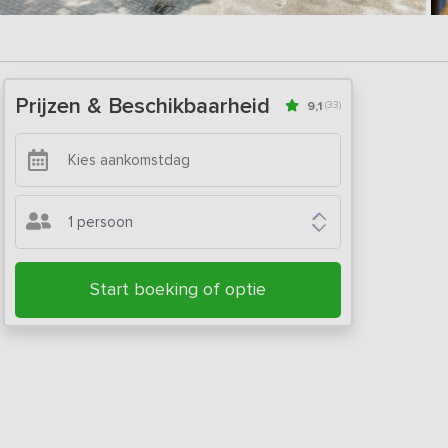
Prijzen & Beschikbaarheid
9,1
(33)
1 persoon
Start boeking of optie