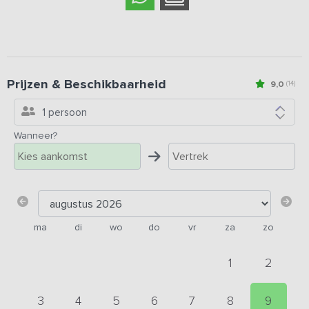
Prijzen & Beschikbaarheid
9,0
(14)
1 persoon
Wanneer?
ma
di
wo
do
vr
za
zo
1
2
3
4
5
6
7
8
9