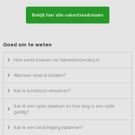
Bijzonderheden: Dit vakantieadres is zowel voor kleine als
grotere groepen geschikt en staat daarom twee keer op ons
Bekijk hier alle vakantieadressen
platform. Het betreft hetzelfde vakantieadres met dezelfde
foto's & prijzen en wordt dus ook altijd aan één groep tegelijk
verhuurd.
Goed om te weten
Hoe werkt boeken via Vakantieboerderij.nl
Wanneer moet ik betalen?
Kan ik kosteloos annuleren?
Kan ik een optie plaatsen en hoe lang is een optie
geldig?
Kan ik een bezichtiging inplannen?