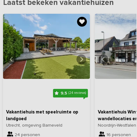
Laatst bekeken vakantiehuizen
Bekijk
hier
alle foto's
Bekijk
hi
9,5
(24 reviews)
Vakantiehuis met speelruimte op
Vakantiehuis Wint
landgoed
wandellocaties en
Utrecht, omgeving Barneveld
Noordrijn-Westfalen
24 personen
16 personen