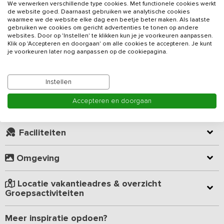
Op ca. 2 kilometer van het Wad ligt dit
vakantieadres
voor 30
We verwerken verschillende type cookies. Met functionele cookies werkt
personen voorzien van 6 slaapkamers. Tijdens de verbouwing van
de website goed. Daarnaast gebruiken we analytische cookies
waarmee we de website elke dag een beetje beter maken. Als laatste
de gezellige en knusse schuur zijn zoveel mogelijk de oude
gebruiken we cookies om gericht advertenties te tonen op andere
elementen intact gebleven. Hierdoor is er een unieke balans
websites. Door op 'Instellen' te klikken kun je je voorkeuren aanpassen.
ontstaan tussen een ouderwetse kampeerboerderij en een
Klik op 'Accepteren en doorgaan' om alle cookies te accepteren. Je kunt
Lees meer
je voorkeuren later nog aanpassen op de cookiepagina.
moderne groepsaccommodatie die van alle eigentijdse gemakken
is voorzien.
Kamer indeling
Instellen
In de grote groepsruimte vind je een nostalgische keuken met 5-
pits fornuis, koelkast en afwasmachine. Aan de andere kant kun je
Accepteren en doorgaan
gezellig hangen aan de bar die gemaakt is van oude
Geverifieerde beoordelingen
stalmaterialen. Ook zijn er leuke zitjes gerealiseerd, net als grote
boeren stamtafels waaraan je gezellig kunt eten, kaarten of
Faciliteiten
kletsen.
Omgeving
Buiten bevinden zich het terras en de speelweiden (met volleybal-
en voetbalveld), net als een kanosteiger. In de weilanden rondom
het groepsverblijf kun je een leuk spel gaan spelen, een vlot
Locatie vakantieadres & overzicht
bouwen of Jeu de boulen. Bij de accommodatie hoort een grote
Groepsactiviteiten
barbecue. Ook is er een kampvuurplek waar je ‘s avonds gezellig
bij het vuur kan zitten.
Meer inspiratie opdoen?