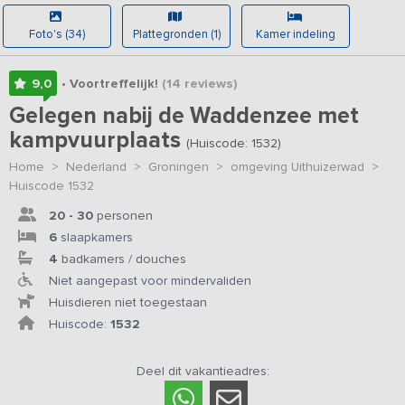
Foto's (34)
Plattegronden (1)
Kamer indeling
9,0
• Voortreffelijk!
(14
reviews
)
Gelegen nabij de Waddenzee met
kampvuurplaats
(Huiscode: 1532)
Home
>
Nederland
>
Groningen
>
omgeving Uithuizerwad
>
Huiscode 1532
20 - 30
personen
6
slaapkamers
4
badkamers / douches
Niet aangepast voor mindervaliden
Huisdieren niet toegestaan
Huiscode:
1532
Deel dit vakantieadres: