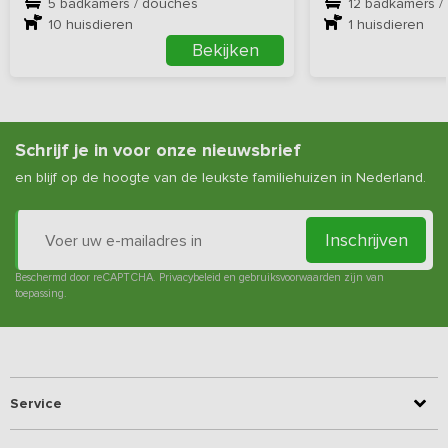
5 badkamers / douches
12 badkamers /
10
huisdieren
1
huisdieren
Bekijken
Schrijf je in voor onze nieuwsbrief
en blijf op de hoogte van de leukste familiehuizen in Nederland.
Inschrijven
Beschermd door reCAPTCHA.
Privacybeleid
en
gebruiksvoorwaarden
zijn van
toepassing.
Service