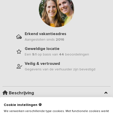
Erkend vakantieadres
Aangesloten sinds
2016
Geweldige locatie
Een
9.1
op basis van
44
beoordelingen
Veilig & vertrouwd
Gegevens van de verhuurder zijn bevestigd
Beschrijving
Cookie instellingen 🍪
Kom tot rust tussen de wijnranken en de perenboomgaarden. Dit
sfeervolle en luxe
vakantieadres
voor 16 personen beschikt over
We verwerken verschillende type cookies. Met functionele cookies werkt