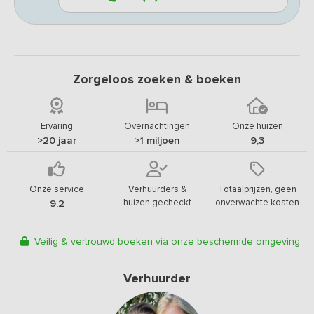
Zorgeloos zoeken & boeken
Ervaring
Overnachtingen
Onze huizen
>20 jaar
>1 miljoen
9,3
Onze service
Verhuurders &
Totaalprijzen, geen
huizen gecheckt
onverwachte kosten
9,2
Veilig & vertrouwd boeken via onze beschermde omgeving
Verhuurder