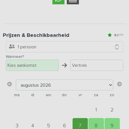
Prijzen & Beschikbaarheid
9,1
(44)
1 persoon
Wanneer?
ma
di
wo
do
vr
za
zo
1
2
3
4
5
6
7
8
9