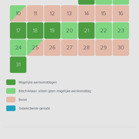
10
11
12
13
14
15
16
17
18
19
20
21
22
23
24
25
26
27
28
29
30
31
Mogelijke aankomstdagen
Beschikbaar, alleen geen mogelijke aankomstdag
Bezet
Geselecteerde periode