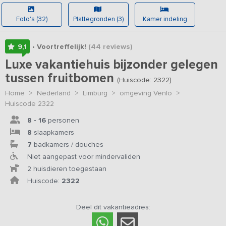
Foto's (32)
Plattegronden (3)
Kamer indeling
9,1
• Voortreffelijk!
(44
reviews
)
Luxe vakantiehuis bijzonder gelegen
tussen fruitbomen
(Huiscode: 2322)
Home
>
Nederland
>
Limburg
>
omgeving Venlo
>
Huiscode 2322
8 - 16
personen
8
slaapkamers
7
badkamers / douches
Niet aangepast voor mindervaliden
2 huisdieren toegestaan
Huiscode:
2322
Deel dit vakantieadres: