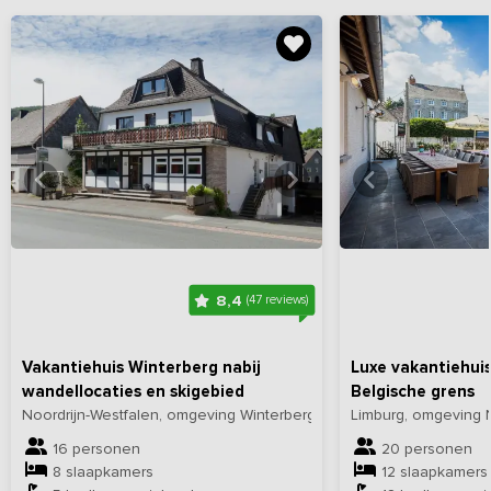
Bekijk
hier
alle foto's
Bekijk
hi
8,4
(47 reviews)
Vakantiehuis Winterberg nabij
Luxe vakantiehuis
wandellocaties en skigebied
Belgische grens
Noordrijn-Westfalen, omgeving Winterberg
Limburg, omgeving N
16 personen
20 personen
8 slaapkamers
12 slaapkamers