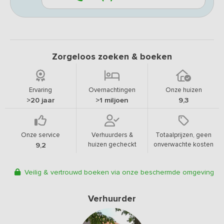
Zorgeloos zoeken & boeken
Ervaring
Overnachtingen
Onze huizen
>20 jaar
>1 miljoen
9,3
Onze service
Verhuurders &
Totaalprijzen, geen
huizen gecheckt
onverwachte kosten
9,2
Veilig & vertrouwd boeken via onze beschermde omgeving
Verhuurder