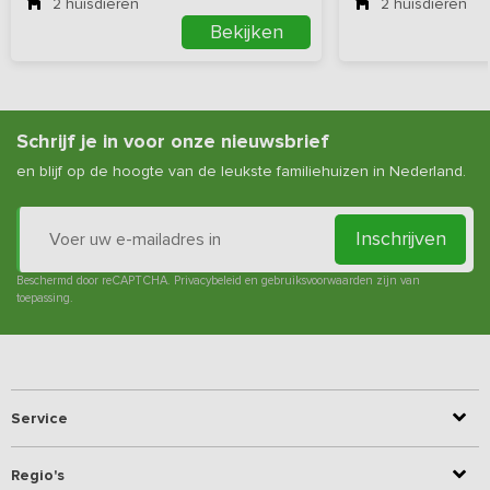
2
huisdieren
2
huisdieren
Bekijken
Schrijf je in voor onze nieuwsbrief
en blijf op de hoogte van de leukste familiehuizen in Nederland.
Inschrijven
Beschermd door reCAPTCHA.
Privacybeleid
en
gebruiksvoorwaarden
zijn van
toepassing.
Service
Regio's