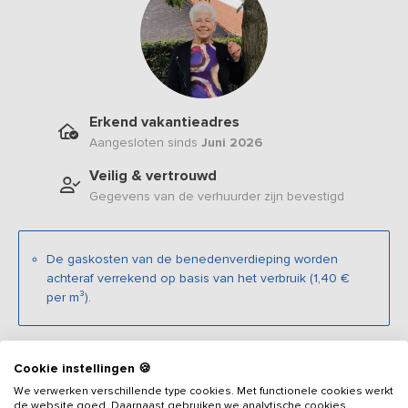
Erkend vakantieadres
Aangesloten sinds
Juni 2026
Veilig & vertrouwd
Gegevens van de verhuurder zijn bevestigd
De gaskosten van de benedenverdieping worden
achteraf verrekend op basis van het verbruik (1,40 €
per m³).
Beschrijving
Cookie instellingen 🍪
We verwerken verschillende type cookies. Met functionele cookies werkt
de website goed. Daarnaast gebruiken we analytische cookies