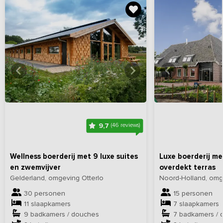
Bekijk
hier
alle foto's
Bekijk
hi
9,7
(46 reviews)
Wellness boerderij met 9 luxe suites
Luxe boerderij m
en zwemvijver
overdekt terras
Gelderland, omgeving Otterlo
Noord-Holland, omg
30 personen
15 personen
11 slaapkamers
7 slaapkamers
9 badkamers / douches
7 badkamers / 