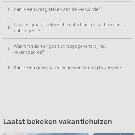
Buiten
Kan ik een vraag stellen aan de verhuurder?
Rondom de boerderij ligt een royale tuin.
Het ruime grasveld
biedt alle ruimte om te spelen, ontspannen of samen buiten te
zitten, terwijl kinderen zich vermaken bij de speeltoestellen
.
Ik wens graag telefonisch contact met de verhuurder. Is
Op het terras of onder het prieel geniet je van lange
dat mogelijk?
zomeravonden, een gezamenlijke barbecue of simpelweg van het
uitzicht over de omliggende weilanden waar regelmatig paarden
Waarom staan er geen adresgegevens bij het
grazen. De ligging aan de rand van een natuurgebied maakt dat je
vakantieadres?
zo vertrekt voor een wandeling of fietstocht.
Kan ik een groepsannuleringsverzekering bijboeken?
Laatst bekeken vakantiehuizen