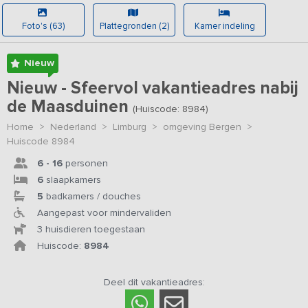
Foto's (63)
Plattegronden (2)
Kamer indeling
Nieuw
Nieuw - Sfeervol vakantieadres nabij
de Maasduinen
(Huiscode: 8984)
Home
>
Nederland
>
Limburg
>
omgeving Bergen
>
Huiscode 8984
6 - 16
personen
6
slaapkamers
5
badkamers / douches
Aangepast voor mindervaliden
3 huisdieren toegestaan
Huiscode:
8984
Deel dit vakantieadres: