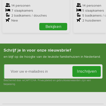
14 personen
14 personen
7 slaapkamers
5 slaapkamers
2 badkamers / douches
5 badkamers / 
Nee
2
huisdieren
Bekijken
Schrijf je in voor onze nieuwsbrief
en blijf op de hoogte van de leukste familiehuizen in Nederland.
Inschrijven
Beschermd door reCAPTCHA.
Privacybeleid
en
gebruiksvoorwaarden
zijn van
toepassing.