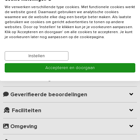
We verwerken verschillende type cookies. Met functionele cookies werkt
Beschrijving
de website goed. Daarnaast gebruiken we analytische cookies
waarmee we de website elke dag een beetje beter maken. Als laatste
gebruiken we cookies om gericht advertenties te tonen op andere
websites. Door op 'Instellen' te klikken kun je je voorkeuren aanpassen.
Dit luxe
vakantieadres
is heel mooi gelegen op de grens van
Klik op 'Accepteren en doorgaan' om alle cookies te accepteren. Je kunt
Nederland en België, hier draait alles om ontspannen en genieten
je voorkeuren later nog aanpassen op de cookiepagina.
in een prachtige groene omgeving. De perfecte mix van comfort,
stijlvolle inrichting en gastvrijheid zorgen ervoor dat je je welkom
thuis voelt. De prachtige vakantieboerderij voor 16 personen heeft
Instellen
Lees meer
8 ruime privékamers met eigen badkamer. De accommodatie
beschikt over een gezellige groepsruimte met kachel en een
Accepteren en doorgaan
grote tuin met zwemvijver, speelveld, beachvolleybalveld, jeu de
Kamer indeling
boules baan en voetbalveld. De smaakvolle kamers, moderne
faciliteiten en een fraaie ligging maken dit tot de ideale plek om te
ontsnappen aan de dagelijkse hectiek.
Geverifieerde beoordelingen
Op de eerste verdieping ligt de gezamenlijke ruimte, die door de
Faciliteiten
hoge plafonds met de houten balken en prachtige verlichting
aanvoelt als een huiskamer. Het is een warme en uitnodigende
Omgeving
plek om samen te komen, met comfortabele zitplekken waar je
kunt ontspannen, een goed boek kunt lezen of gezellig kunt
bijpraten bij de open haard. De strakke, moderne keuken is