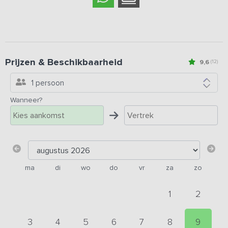
Prijzen & Beschikbaarheid
9,6
(12)
1 persoon
Wanneer?
ma
di
wo
do
vr
za
zo
1
2
3
4
5
6
7
8
9