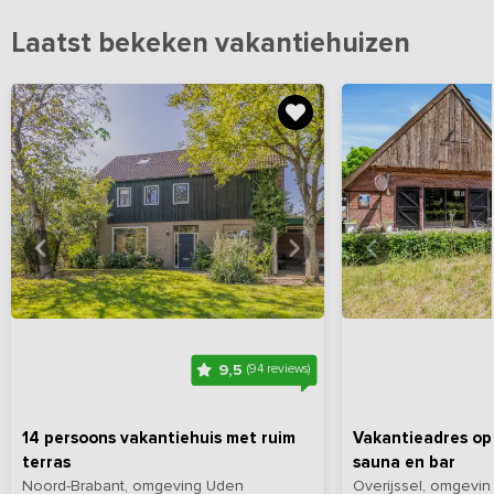
Laatst bekeken vakantiehuizen
Bekijk
hier
alle foto's
Bekijk
hi
9,5
(94 reviews)
14 persoons vakantiehuis met ruim
Vakantieadres op
terras
sauna en bar
Noord-Brabant, omgeving Uden
Overijssel, omgevi