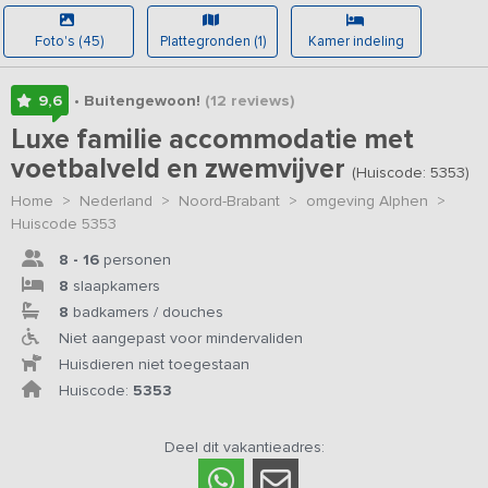
Foto's (45)
Plattegronden (1)
Kamer indeling
9,6
• Buitengewoon!
(12
reviews
)
Luxe familie accommodatie met
voetbalveld en zwemvijver
(Huiscode: 5353)
Home
>
Nederland
>
Noord-Brabant
>
omgeving Alphen
>
Huiscode 5353
8 - 16
personen
8
slaapkamers
8
badkamers / douches
Niet aangepast voor mindervaliden
Huisdieren niet toegestaan
Huiscode:
5353
Deel dit vakantieadres: