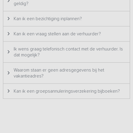
mooie landschap. De tuin, die 's avonds fraai verlicht is, beschikt
geldig?
over een barbecueplaats met Ofyr en diverse speelplekken, zo
kun je jeu de boules spelen, een potje voetballen en
Kan ik een bezichtiging inplannen?
beachvolleyballen. Het terras is perfect voor een drankje in de zon
of een goed gesprek. Wandel door de fraai aangelegde tuin, relax
Kan ik een vraag stellen aan de verhuurder?
in een van de gezellige zitjes, geniet op het terras van een
drankje in de zon en een goed gesprek of neem een duik in de
grote zwemvijver.
Ik wens graag telefonisch contact met de verhuurder. Is
dat mogelijk?
Let op: dit vakantiehuis wordt alleen aan familie-groepen met
kinderen verhuurd.
Waarom staan er geen adresgegevens bij het
vakantieadres?
Let op: een optie of kijkafspraak is bij dit vakantieadres niet
mogelijk.
Kan ik een groepsannuleringsverzekering bijboeken?