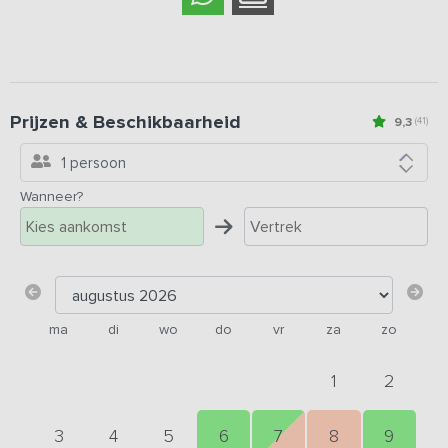
Prijzen & Beschikbaarheid
9,3
(41)
1 persoon
Wanneer?
ma
di
wo
do
vr
za
zo
1
2
3
4
5
6
7
8
9