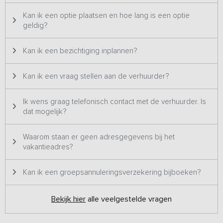
max. 12 auto’s.
Kan ik een optie plaatsen en hoe lang is een optie
In verband met de gebruikersvergunning en de
geldig?
brandveiligheid mogen er maximaal 20 personen, zowel
overdag als ook 's nachts in het pand verblijven. Helaas
Kan ik een bezichtiging inplannen?
moeten we hier streng op toezien.
Kan ik een vraag stellen aan de verhuurder?
Ik wens graag telefonisch contact met de verhuurder. Is
dat mogelijk?
Waarom staan er geen adresgegevens bij het
vakantieadres?
Kan ik een groepsannuleringsverzekering bijboeken?
Bekijk hier
alle veelgestelde vragen