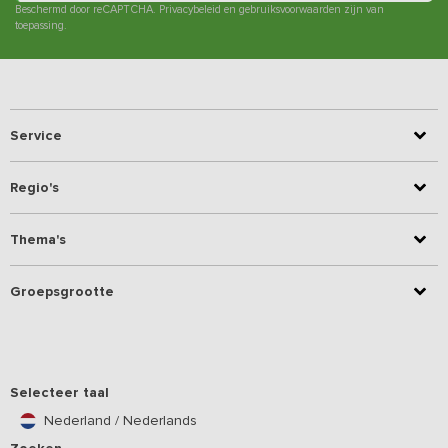
Beschermd door reCAPTCHA.
Privacybeleid
en
gebruiksvoorwaarden
zijn van
toepassing.
Service
Regio's
Thema's
Groepsgrootte
Selecteer taal
Nederland / Nederlands