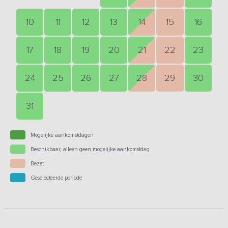
10
11
12
13
14
15
16
17
18
19
20
21
22
23
24
25
26
27
28
29
30
31
Mogelijke aankomstdagen
Beschikbaar, alleen geen mogelijke aankomstdag
Bezet
Geselecteerde periode