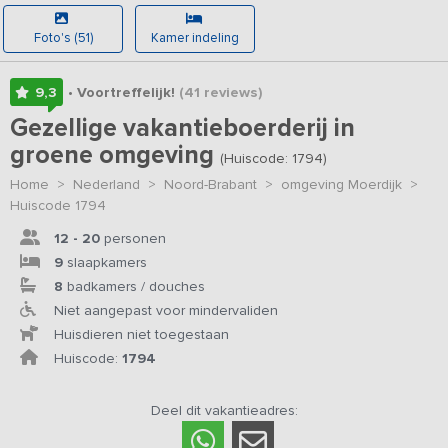
Foto's (51)
Kamer indeling
9,3
• Voortreffelijk!
(41
reviews
)
Gezellige vakantieboerderij in
groene omgeving
(Huiscode: 1794)
Home
>
Nederland
>
Noord-Brabant
>
omgeving Moerdijk
>
Huiscode 1794
12 - 20
personen
9
slaapkamers
8
badkamers / douches
Niet aangepast voor mindervaliden
Huisdieren niet toegestaan
Huiscode:
1794
Deel dit vakantieadres: