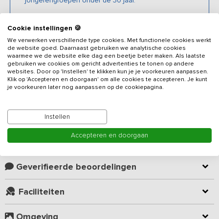
jongerengroepen onder de 30 jaar.
Cookie instellingen 🍪
Beschrijving
We verwerken verschillende type cookies. Met functionele cookies werkt
de website goed. Daarnaast gebruiken we analytische cookies
waarmee we de website elke dag een beetje beter maken. Als laatste
Deze voormalige boerderij is omgetoverd tot een sfeervolle en
gebruiken we cookies om gericht advertenties te tonen op andere
websites. Door op 'Instellen' te klikken kun je je voorkeuren aanpassen.
luxe
vakantieadres
voorzien van 9 slaapkamers, 8 badkamers en
Klik op 'Accepteren en doorgaan' om alle cookies te accepteren. Je kunt
geschikt voor groepen tot 20 personen. Door de moderne, warme
je voorkeuren later nog aanpassen op de cookiepagina.
inrichting is het de perfecte combinatie van landelijk en eigentijds,
van ouderwetse gezelligheid met een hedendaags design.
Lees meer
Instellen
Het vakantiehuis is modern ingericht. De gezellige huiskamer heeft
een comfortabele zithoek met loungebanken, een heerlijke plek
Accepteren en doorgaan
Kamer indeling
om tv te kijken, terwijl de prachtige gashaard voor optimale sfeer
zorgt. De dubbel uitgevoerde open keuken is voorzien van vele
gemakken zoals een 2 x 4-pits inductiefornuizen, een oven en
Geverifieerde beoordelingen
een combi-magnetron. Als na het eten de vaatwassers zijn werk
doen, kun je met z’n allen aan de eettafel genieten van een
Faciliteiten
lekker kopje filterkoffie of bonenkoffie. De kinderen kunnen zich
prima vermaken met het speelgoed en de gezelschapspelletjes. In
Omgeving
dit vakantiehuis vind je alles voor een aangenaam samenzijn met