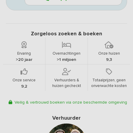
Zorgeloos zoeken & boeken
Ervaring
Overnachtingen
Onze huizen
>20 jaar
>1 miljoen
9,3
Onze service
Verhuurders &
Totaalprijzen, geen
huizen gecheckt
onverwachte kosten
9,2
Veilig & vertrouwd boeken via onze beschermde omgeving
Verhuurder