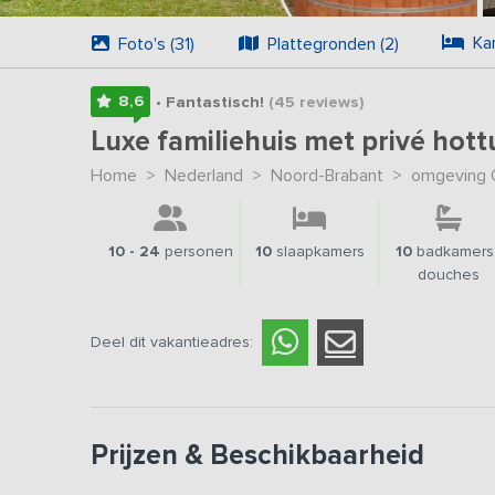
Ka
Foto's (31)
Plattegronden (2)
8,6
• Fantastisch!
(45
reviews
)
Luxe familiehuis met privé hot
Home
>
Nederland
>
Noord-Brabant
>
omgeving 
10 - 24
personen
10
slaapkamers
10
badkamers 
douches
Deel dit vakantieadres:
Prijzen & Beschikbaarheid