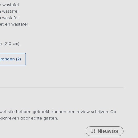
n wastafel
it en bovendien extra lang (210 cm).
n wastafel
n wastafel
 sauna en hottub die bij deze accommodatie aanwezig zijn. In
et en wastafel
vuld worden en in de wintermaanden zie je aan de
n (210 cm).
gronden (2)
e website hebben geboekt, kunnen een review schrijven. Op
geschreven door echte gasten.
Nieuwste