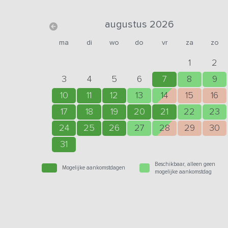
augustus 2026
ma
di
wo
do
vr
za
zo
1
2
3
4
5
6
7
8
9
10
11
12
13
14
15
16
17
18
19
20
21
22
23
24
25
26
27
28
29
30
31
Beschikbaar, alleen geen
Mogelijke aankomstdagen
mogelijke aankomstdag