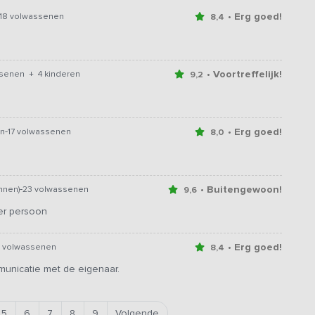
• Erg goed!
18 volwassenen
8,4
• Voortreffelijk!
ssenen + 4 kinderen
9,2
-
• Erg goed!
en
17 volwassenen
8,0
-
• Buitengewoon!
nnen)
23 volwassenen
9,6
er persoon
• Erg goed!
8 volwassenen
8,4
municatie met de eigenaar.
5
6
7
8
9
Volgende