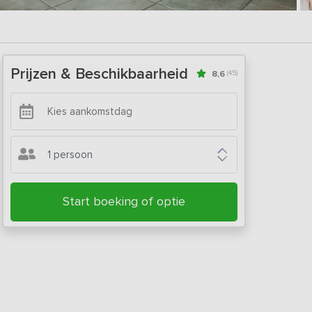
Prijzen & Beschikbaarheid
8,6
(45)
1 persoon
Start boeking of optie