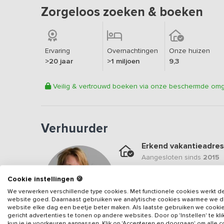
Zorgeloos zoeken & boeken
Ervaring
Overnachtingen
Onze huizen
>20 jaar
>1 miljoen
9,3
Veilig & vertrouwd boeken via onze beschermde om
Verhuurder
Erkend vakantieadres
Aangesloten sinds
2015
Geweldige locatie
Cookie instellingen 🍪
Een
8.6
op basis van
45
b
We verwerken verschillende type cookies. Met functionele cookies werkt d
website goed. Daarnaast gebruiken we analytische cookies waarmee we 
Veilig & vertrouwd
website elke dag een beetje beter maken. Als laatste gebruiken we cooki
gericht advertenties te tonen op andere websites. Door op 'Instellen' te kl
Gegevens van de verhuurd
kun je je voorkeuren aanpassen. Klik op 'Accepteren en doorgaan' om alle 