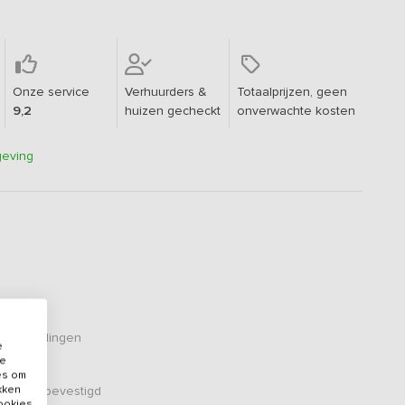
Onze service
Verhuurders &
Totaalprijzen, geen
9,2
huizen gecheckt
onverwachte kosten
geving
eoordelingen
e
de
es om
ikken
er zijn bevestigd
cookies