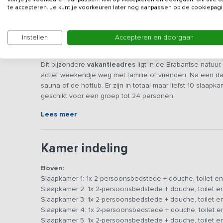
te accepteren. Je kunt je voorkeuren later nog aanpassen op de cookiepagi
Instellen
Accepteren en doorgaan
Beschrijving
Dit bijzondere
vakantieadres
ligt in de Brabantse natuur
actief weekendje weg met familie of vrienden. Na een dag 
sauna of de hottub. Er zijn in totaal maar liefst 10 slaap
geschikt voor een groep tot 24 personen.
Lees meer
In de gezellige woonkamer zijn verschillende plekjes ge
groepje rustig tv kijken, terwijl de rest aan de bar geniet
voor de sfeervolle haard, waar de kinderen veilig bij kun
Kamer indeling
de lange tafel is voldoende plek om met zijn allen een ge
vergeten en is er voor hen ook een klein speelhoekje i
Boven:
een feestje te maken. Er is een groot 6-pitsgasfornuis,
Slaapkamer 1: 1x 2-persoonsbedstede + douche, toilet en
koelkasten met diepvriesruimte. Aan een van de vele tafe
Slaapkamer 2: 1x 2-persoonsbedstede + douche, toilet e
gemaakt is of gebracht door de catering, het is alsof je i
Slaapkamer 3: 1x 2-persoonsbedstede + douche, toilet e
waar konijntjes achter leven! Vanuit je luie stoel kun je d
Slaapkamer 4: 1x 2-persoonsbedstede + douche, toilet e
Slaapkamer 5: 1x 2-persoonsbedstede + douche, toilet e
Je slaapt in ouderwetse bedstedes, maar wel luxe uitgev