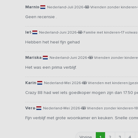
Marnix
-
-
-
-
Nederland
Juli 2026
Vrienden zonder kinderen
Geen recensie .
Iet
-
-
-
-
Nederland
Juni 2026
Familie met kinderen
17 volwa
Hebben het heel fijn gehad
Mariska
-
-
-
Nederland
Juni 2026
Vrienden zonder kinder
Het was een prima verblijf.
Karin
-
-
-
Nederland
Mei 2026
Vrienden met kinderen (gezi
Crazy 88 had wel iets goedkoper mogen zijn dan 17.50 p
Vera
-
-
-
-
Nederland
Mei 2026
Vrienden zonder kinderen
1
Fijn verblijf met grote woonkamer en keuken. Snelle com
Vorige
1
2
3
4