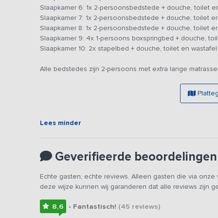
Slaapkamer 6: 1x 2-persoonsbedstede + douche, toilet e
zeker tot rust komt zijn alle matrassen van goede kwalite
Slaapkamer 7: 1x 2-persoonsbedstede + douche, toilet e
Slaapkamer 8: 1x 2-persoonsbedstede + douche, toilet e
Het mooie buitenleven kun je het best beleven vanuit de
Slaapkamer 9: 4x 1-persoons boxspringbed + douche, toil
de zomermaanden kan de hottub met koud/lauw water ge
Slaapkamer 10: 2x stapelbed + douche, toilet en wastafel
dampende lucht wanneer je kunt gaan relaxen.
Alle bedstedes zijn 2-persoons met extra lange matrasse
Platte
Lees minder
Geverifieerde beoordelingen
Echte gasten, echte reviews. Alleen gasten die via onz
deze wijze kunnen wij garanderen dat alle reviews zijn 
8,6
• Fantastisch!
(45
reviews
)