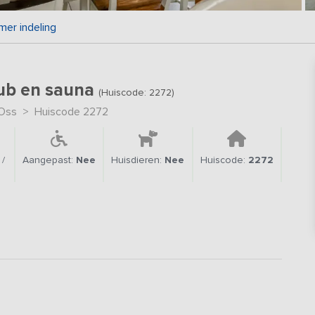
mer indeling
tub en sauna
(Huiscode: 2272)
Oss
>
Huiscode 2272
/
Aangepast:
Nee
Huisdieren:
Nee
Huiscode:
2272