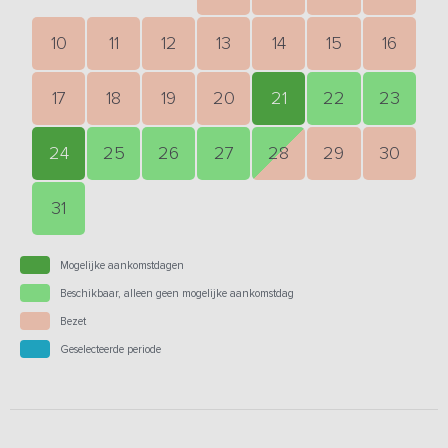
10
11
12
13
14
15
16
17
18
19
20
21
22
23
24
25
26
27
28
29
30
31
Mogelijke aankomstdagen
Beschikbaar, alleen geen mogelijke aankomstdag
Bezet
Geselecteerde periode