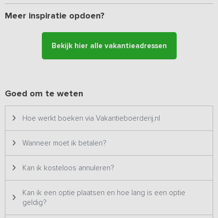
trampoline, skelters, discgolfbaan en een overdekte speelschuur
Meer inspiratie opdoen?
met poolbiljart, speelzolder, darten, airhockeytafel en speelhoek
voor de kinderen. Op de boerderij zijn poezen, geiten, kippen,
pony’s, konijnen en koeien in de wei.
Bekijk hier alle vakantieadressen
Desgewenst kunnen ook maaltijden verzorgd worden, denk aan
streekmaaltijden, bbq’s, tapashapjes en ambachtelijke
boerenpizza's. Ook zijn er diverse dagactiviteiten en workshops
mogelijk, bijvoorbeeld een lunchproeverij, huifkartochten, fietsen
Goed om te weten
huren, oer hollandse spellen middag, kruiwagenrace,
boerenexpeditie met boerenlunch, boer’n tapas workshop, kinder
Hoe werkt boeken via Vakantieboerderij.nl
kookworkshop en nog veel meer. Vraag naar de verschillende
mogelijkheden.
Wanneer moet ik betalen?
Kan ik kosteloos annuleren?
Kan ik een optie plaatsen en hoe lang is een optie
geldig?