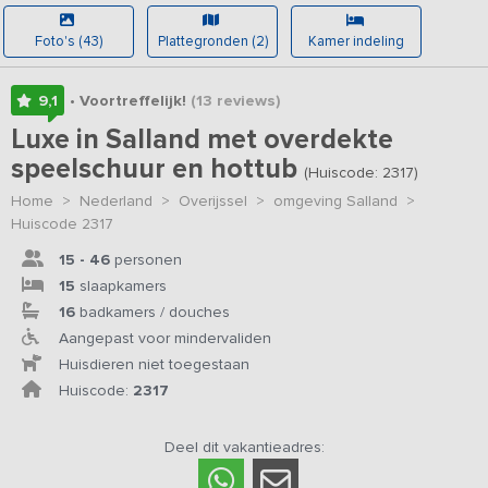
Foto's (43)
Plattegronden (2)
Kamer indeling
9,1
• Voortreffelijk!
(13
reviews
)
Luxe in Salland met overdekte
speelschuur en hottub
(Huiscode: 2317)
Home
>
Nederland
>
Overijssel
>
omgeving Salland
>
Huiscode 2317
15 - 46
personen
15
slaapkamers
16
badkamers / douches
Aangepast voor mindervaliden
Huisdieren niet toegestaan
Huiscode:
2317
Deel dit vakantieadres: