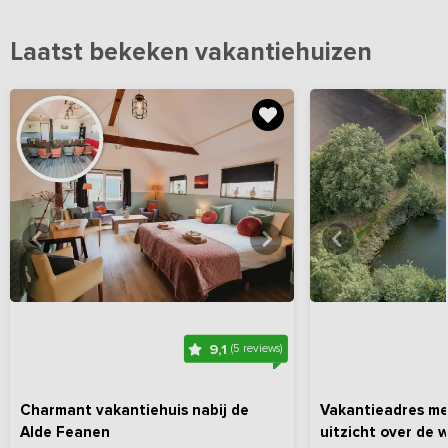
Laatst bekeken vakantiehuizen
Bekijk
hier
alle foto's
Bekijk
hi
9,1
(5 reviews)
Charmant vakantiehuis nabij de
Vakantieadres me
Alde Feanen
uitzicht over de 