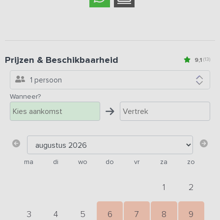
Prijzen & Beschikbaarheid
9,1
(13)
1 persoon
Wanneer?
ma
di
wo
do
vr
za
zo
1
2
3
4
5
6
7
8
9