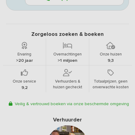
Zorgeloos zoeken & boeken
Ervaring
Overnachtingen
Onze huizen
>20 jaar
>1 miljoen
9,3
Onze service
Verhuurders &
Totaalprijzen, geen
huizen gecheckt
onverwachte kosten
9,2
Veilig & vertrouwd boeken via onze beschermde omgeving
Verhuurder