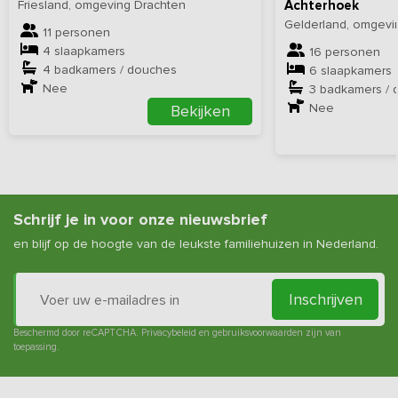
Friesland, omgeving Drachten
Achterhoek
Gelderland, omgevi
11 personen
4 slaapkamers
16 personen
4 badkamers / douches
6 slaapkamers
Nee
3 badkamers / 
Nee
Bekijken
Schrijf je in voor onze nieuwsbrief
en blijf op de hoogte van de leukste familiehuizen in Nederland.
Inschrijven
Beschermd door reCAPTCHA.
Privacybeleid
en
gebruiksvoorwaarden
zijn van
toepassing.