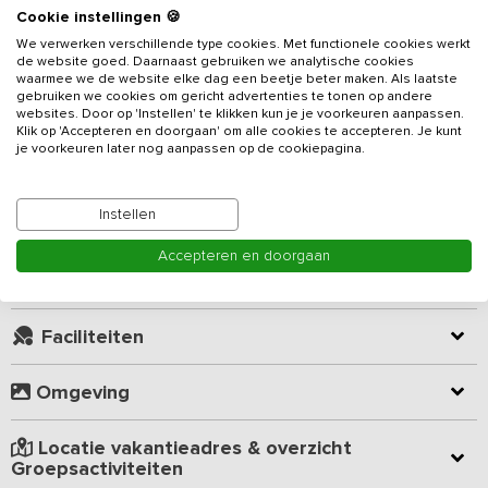
Cookie instellingen 🍪
We verwerken verschillende type cookies. Met functionele cookies werkt
Groepsaccommodatie voorzien van 15 slaapkamers en 15
de website goed. Daarnaast gebruiken we analytische cookies
badkamers gelegen nabij de Sallandse Heuvelrug. Het grote
waarmee we de website elke dag een beetje beter maken. Als laatste
vakantieadres
is gelegen in het Overijsselse Coulisselandschap
gebruiken we cookies om gericht advertenties te tonen op andere
websites. Door op 'Instellen' te klikken kun je je voorkeuren aanpassen.
op nog geen 10 minuten van Hanzestad Deventer. Je ervaart het
Klik op 'Accepteren en doorgaan' om alle cookies te accepteren. Je kunt
platteland van vroeger met uitzicht over het prachtige coulissen
je voorkeuren later nog aanpassen op de cookiepagina.
Lees meer
landschap met koeien in de wei. Het vakantieverblijf is duurzaam
gebouwd en van alle gemakken voorzien.
Instellen
Kamer indeling
De accommodatie heeft een gezellige woonkamer (100m2) met
Accepteren en doorgaan
royale zithoek met openhaard, smart TV en opslaande deuren
naar een overdekt buitenterras met buitenhaard. De open bar-
Geverifieerde beoordelingen
keuken is volledig ingericht met een kookeiland voorzien van
inductiekookplaat, twee ruime koelkasten waarvan één met
Faciliteiten
vriesruimte, twee ovens en twee snelle vaatwassers.
Omgeving
Buiten geniet je van een overdekt terras, een hout gestookte
hottub en een zitkuil met open buitenhaard en rolstoelhellingbaan.
De hottub kan op een later moment - tegen betaling - worden
Locatie vakantieadres & overzicht
bijgeboekt. Rondom de boerderij is er alle ruimte waar de kinderen
Groepsactiviteiten
kunnen spelen. Zo is er een speelveld, kikkerpoel, dierenweide,