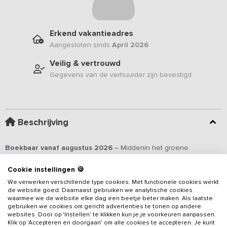
Erkend vakantieadres
Aangesloten sinds
April 2026
Veilig & vertrouwd
Gegevens van de verhuurder zijn bevestigd
Beschrijving
Boekbaar vanaf augustus 2026
– Middenin het groene
coulisselandschap van de Achterhoek ligt dit karaktervolle
vakantieadres, bestaande uit 8 appartementen. Het verblijf is
Cookie instellingen 🍪
geschikt voor maximaal
22 personen en beschikt over 9
We verwerken verschillende type cookies. Met functionele cookies werkt
slaapkamers en 8 badkamers
. De voormalige boerderij heeft
de website goed. Daarnaast gebruiken we analytische cookies
Lees meer
waarmee we de website elke dag een beetje beter maken. Als laatste
haar karakteristieke uitstraling behouden en combineert
gebruiken we cookies om gericht advertenties te tonen op andere
authentieke elementen met moderne voorzieningen.
Zo zijn er
websites. Door op 'Instellen' te klikken kun je je voorkeuren aanpassen.
meerdere bubbelbaden in de appartmenten en beschik je over
Klik op 'Accepteren en doorgaan' om alle cookies te accepteren. Je kunt