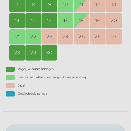
7
8
9
10
11
12
13
14
15
16
17
18
19
20
21
22
23
24
25
26
27
28
29
30
Mogelijke aankomstdagen
Beschikbaar, alleen geen mogelijke aankomstdag
Bezet
Geselecteerde periode