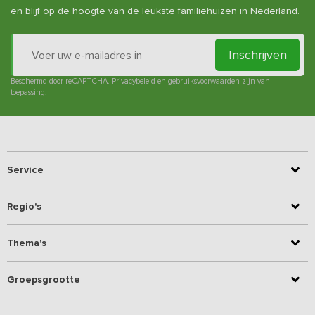
en blijf op de hoogte van de leukste familiehuizen in Nederland.
Inschrijven
Beschermd door reCAPTCHA.
Privacybeleid
en
gebruiksvoorwaarden
zijn van
toepassing.
Service
Regio's
Thema's
Groepsgrootte