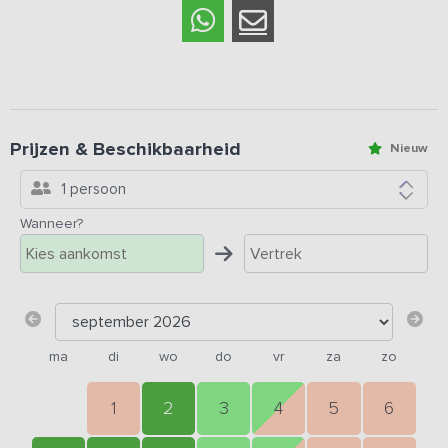
Prijzen & Beschikbaarheid
Nieuw
1 persoon
Wanneer?
ma
di
wo
do
vr
za
zo
1
2
3
4
5
6