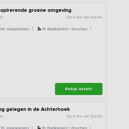
inspirerende groene omgeving
lo
Op 6 km van Ruurlo
16
slaapkamers
16
Badkamers / douches
Bekijk details
ng gelegen in de Achterhoek
lo
Op 6 km van Ruurlo
16
slaapkamers
16
Badkamers / douches