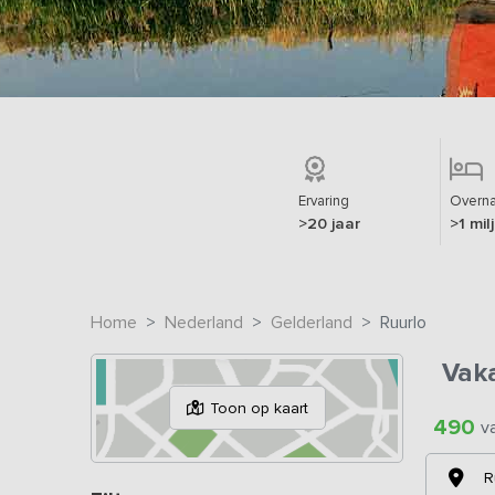
Ervaring
Overna
>20 jaar
>1 mil
Home
Nederland
Gelderland
Ruurlo
Vak
Toon op kaart
490
v
R