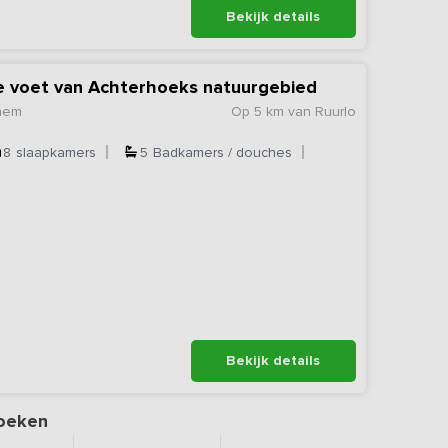
Bekijk details
e voet van Achterhoeks natuurgebied
chem
Op 5 km van Ruurlo
8
slaapkamers
5
Badkamers / douches
Bekijk details
oeken