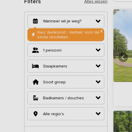
Filters
Alles wissen
X
Kies 'Aankomst - Vertrek' voor de
beste resultaten
1 persoon
Slaapkamers
Soort groep
Badkamers / douches
Alle regio's