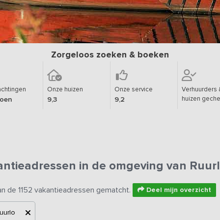
Zorgeloos zoeken & boeken
chtingen
Onze huizen
Onze service
Verhuurders 
huizen geche
joen
9,3
9,2
antieadressen in de omgeving van Ruur
an de 1152 vakantieadressen gematcht.
Deel mijn overzicht
uurlo