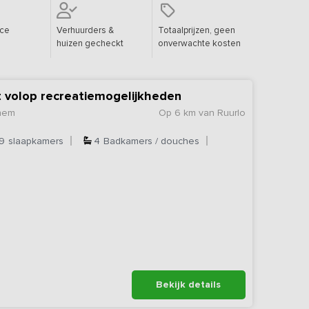
ice
Verhuurders &
Totaalprijzen, geen
huizen gecheckt
onverwachte kosten
et volop recreatiemogelijkheden
chem
Op 6 km van Ruurlo
9
slaapkamers
4
Badkamers / douches
Bekijk details