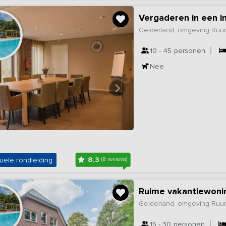
Vergaderen in een 
Gelderland, omgeving Ruur
10 - 45
personen
Nee
8,3
uele rondleiding
(8 reviews)
Ruime vakantiewoni
Gelderland, omgeving Ruur
15 - 30
personen