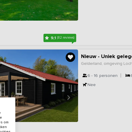
9,1
(82 reviews)
Nieuw - Uniek geleg
Gelderland, omgeving Lo
6 - 16
personen
Nee
e
de
es om
ikken
cookies