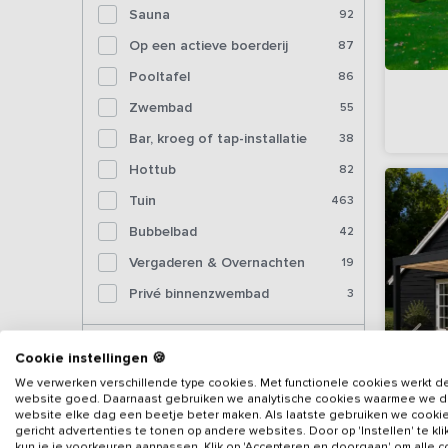
Sauna
92
Op een actieve boerderij
87
Pooltafel
86
Zwembad
55
Bar, kroeg of tap-installatie
38
Hottub
82
Tuin
463
Bubbelbad
42
Vergaderen & Overnachten
19
Privé binnenzwembad
3
Voorzieningen (binnen)
Cookie instellingen 🍪
We verwerken verschillende type cookies. Met functionele cookies werkt d
website goed. Daarnaast gebruiken we analytische cookies waarmee we 
Sjoelbak
266
website elke dag een beetje beter maken. Als laatste gebruiken we cooki
gericht advertenties te tonen op andere websites. Door op 'Instellen' te kl
Tafelvoetbal
189
kun je je voorkeuren aanpassen. Klik op 'Accepteren en doorgaan' om alle 