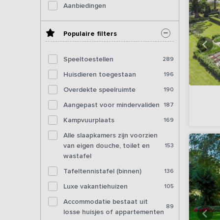
Aanbiedingen
Populaire filters
Speeltoestellen
289
Huisdieren toegestaan
196
Overdekte speelruimte
190
Aangepast voor mindervaliden
187
Kampvuurplaats
169
Alle slaapkamers zijn voorzien
van eigen douche, toilet en
153
wastafel
Tafeltennistafel (binnen)
136
Luxe vakantiehuizen
105
Accommodatie bestaat uit
89
losse huisjes of appartementen