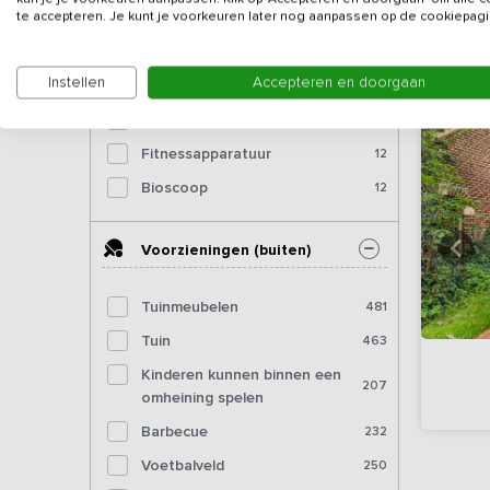
te accepteren. Je kunt je voorkeuren later nog aanpassen op de cookiepagi
Tafeltennistafel (binnen)
136
Dartbord
151
Instellen
Accepteren en doorgaan
Pooltafel
86
Biljart
38
Fitnessapparatuur
12
Bioscoop
12
Voorzieningen (buiten)
Tuinmeubelen
481
Tuin
463
Kinderen kunnen binnen een
207
omheining spelen
Barbecue
232
Voetbalveld
250