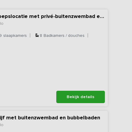
Nieuw - Zakelijke groepslocatie met privé-buitenzwembad en bubbelbaden
lo
9
slaapkamers
8
Badkamers / douches
Bekijk details
lijf met buitenzwembad en bubbelbaden
lo