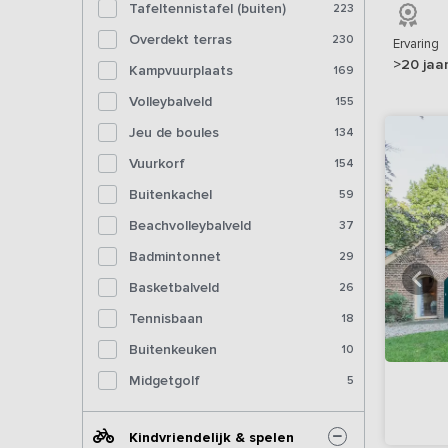
Tafeltennistafel (buiten)
223
Overdekt terras
230
Ervaring
>20 jaa
Kampvuurplaats
169
Volleybalveld
155
Jeu de boules
134
Vuurkorf
154
Buitenkachel
59
Beachvolleybalveld
37
Badmintonnet
29
Basketbalveld
26
Tennisbaan
18
Buitenkeuken
10
Midgetgolf
5
Kindvriendelijk & spelen