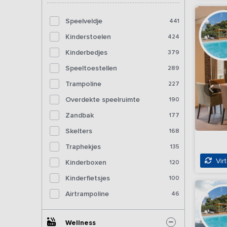
Speelveldje
441
Kinderstoelen
424
Kinderbedjes
379
Speeltoestellen
289
Trampoline
227
Overdekte speelruimte
190
Zandbak
177
Skelters
168
Traphekjes
135
Virt
Kinderboxen
120
Kinderfietsjes
100
Airtrampoline
46
Wellness