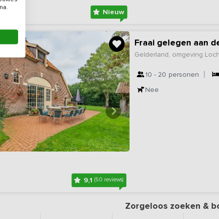
na.
Nieuw
Fraai gelegen aan d
Gelderland, omgeving Lo
10 - 20
personen
Nee
9,1
(50 reviews)
Zorgeloos zoeken & b