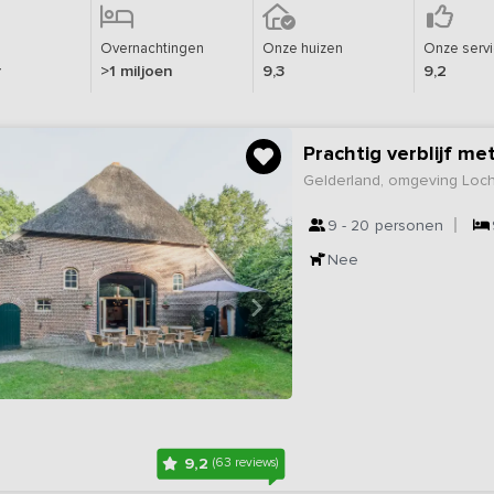
Overnachtingen
Onze huizen
Onze serv
r
>1 miljoen
9,3
9,2
Prachtig verblijf m
Gelderland, omgeving Lo
9 - 20
personen
Nee
9,2
(63 reviews)