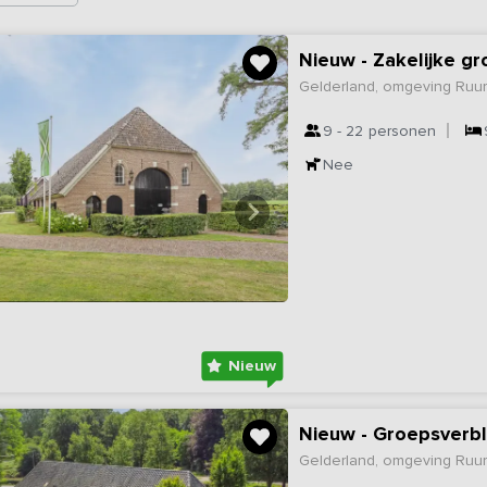
Gelderland, omgeving Ruur
9 - 22
personen
Nee
Nieuw
Nieuw - Groepsverb
Gelderland, omgeving Ruur