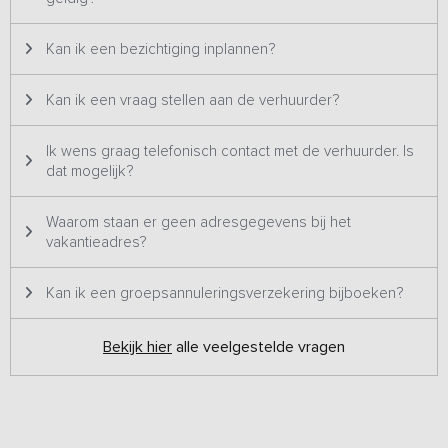
speelvoorzieningen en de schuur/garage met sauna en poolbiljart
kunnen ook door andere gasten op het terrein worden gebruikt.
Kan ik een bezichtiging inplannen?
Gratis gebruik van een strandcabine op het strand van
Oostkapelle is inbegrepen!
Kan ik een vraag stellen aan de verhuurder?
Ik wens graag telefonisch contact met de verhuurder. Is
dat mogelijk?
Waarom staan er geen adresgegevens bij het
vakantieadres?
Kan ik een groepsannuleringsverzekering bijboeken?
Bekijk hier
alle veelgestelde vragen