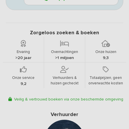
Zorgeloos zoeken & boeken
Ervaring
Overnachtingen
Onze huizen
>20 jaar
>1 miljoen
9,3
Onze service
Verhuurders &
Totaalprijzen, geen
huizen gecheckt
onverwachte kosten
9,2
Veilig & vertrouwd boeken via onze beschermde omgeving
Verhuurder