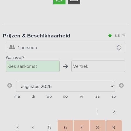
Prijzen & Beschikbaarheid
8,5
(56)
1 persoon
Wanneer?
ma
di
wo
do
vr
za
zo
1
2
3
4
5
6
7
8
9