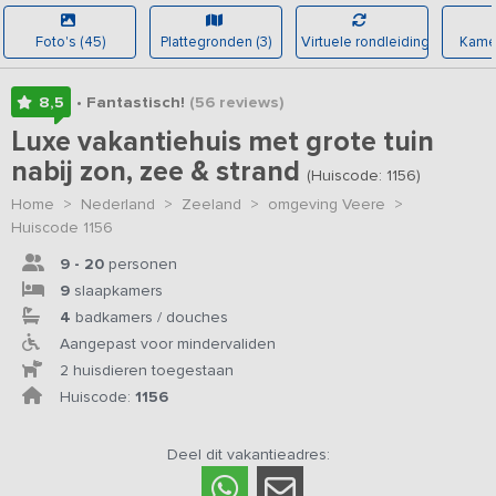
Foto's (45)
Plattegronden (3)
Virtuele rondleiding
Kamer
8,5
• Fantastisch!
(56
reviews
)
Luxe vakantiehuis met grote tuin
nabij zon, zee & strand
(Huiscode: 1156)
Home
>
Nederland
>
Zeeland
>
omgeving Veere
>
Huiscode 1156
9 - 20
personen
9
slaapkamers
4
badkamers / douches
Aangepast voor mindervaliden
2 huisdieren toegestaan
Huiscode:
1156
Deel dit vakantieadres: