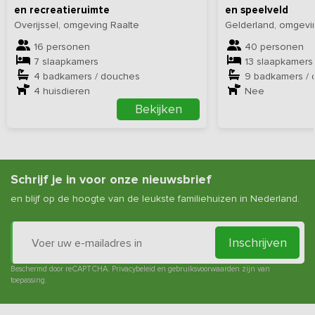
en recreatieruimte
en speelveld
Overijssel, omgeving Raalte
Gelderland, omgevi
16 personen
40 personen
7 slaapkamers
13 slaapkamers
4 badkamers / douches
9 badkamers /
4
huisdieren
Nee
Bekijken
Schrijf je in voor onze nieuwsbrief
en blijf op de hoogte van de leukste familiehuizen in Nederland.
Inschrijven
Beschermd door reCAPTCHA.
Privacybeleid
en
gebruiksvoorwaarden
zijn van
toepassing.