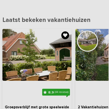
Laatst bekeken vakantiehuizen
Bekijk
hier
alle foto's
Bekijk
hi
8,9
(44 reviews)
Groepsverblijf met grote speelweide
2 Vakantiehuizen