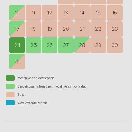
10
11
12
13
14
15
16
17
18
19
20
21
22
23
24
25
26
27
28
29
30
31
Mogelijke aankomstdagen
Beschikbaar, alleen geen mogelijke aankomstdag
Bezet
Geselecteerde periode