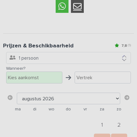
Prijzen & Beschikbaarheid
7,8
(5)
1 persoon
Wanneer?
ma
di
wo
do
vr
za
zo
1
2