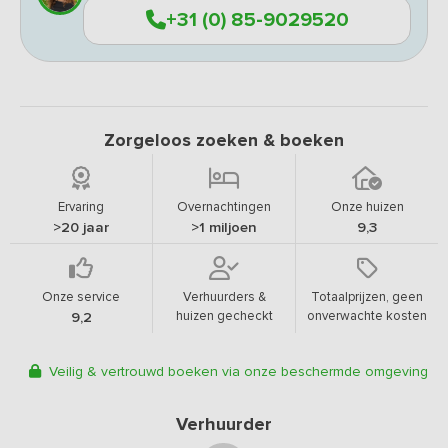
+31 (0) 85-9029520
Zorgeloos zoeken & boeken
Ervaring
Overnachtingen
Onze huizen
>20 jaar
>1 miljoen
9,3
Onze service
Verhuurders &
Totaalprijzen, geen
huizen gecheckt
onverwachte kosten
9,2
Veilig & vertrouwd boeken via onze beschermde omgeving
Verhuurder