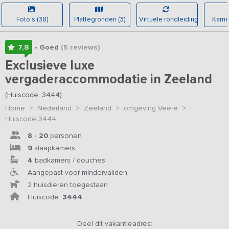
Foto's (38)
Plattegronden (3)
Virtuele rondleiding
Kamer
7,8
• Goed
(5
reviews
)
Exclusieve luxe
vergaderaccommodatie in Zeeland
(Huiscode: 3444)
Home
>
Nederland
>
Zeeland
>
omgeving Veere
>
Huiscode 3444
8 - 20
personen
9
slaapkamers
4
badkamers / douches
Aangepast voor mindervaliden
2 huisdieren toegestaan
Huiscode:
3444
Deel dit vakantieadres: