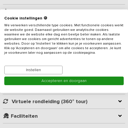
Beschrijving
Cookie instellingen 🍪
We verwerken verschillende type cookies. Met functionele cookies werkt
Op 3.5 km van het strand en de duinen vind je deze zeer
de website goed. Daarnaast gebruiken we analytische cookies
exclusieve locatie voor 8 tot 20 personen met in totaal
waarmee we de website elke dag een beetje beter maken. Als laatste
9 slaapkamers en 4 badkamers.
Deze luxe accommodatie is een
gebruiken we cookies om gericht advertenties te tonen op andere
websites. Door op 'Instellen' te klikken kun je je voorkeuren aanpassen.
echte toplocatie voor een meerdaagse training, brainstormsessie
Klik op 'Accepteren en doorgaan' om alle cookies te accepteren. Je kunt
of managementteam bijeenkomst.
je voorkeuren later nog aanpassen op de cookiepagina.
Lees meer
De grote gepotdeksel schuur is onlangs geheel gerenoveerd en
tot deze exclusieve accommodatie omgebouwd zonder dat het
Instellen
Kamer indeling
fraaie karakter van de voormalige boerenschuur verloren is
gegaan. Zo zit achter de oude men-deuren nu een prachtige
Accepteren en doorgaan
glazen pui verscholen. Hierdoor is er vanuit de ruime living fraai
Geverifieerde beoordelingen
uitzicht op het mooie Zeeuwse landschap. Ruimte, rust, luxe en
een industriële stijl kenmerken deze bijzondere locatie. De
Virtuele rondleiding (360° tour)
inrichting is van hoge kwaliteit: luxe banken, fraaie robuuste
eettafels en goede boxsprings.
Faciliteiten
Goed om te vermelden:
- Voor zakelijke groepen is de accommodatie van november t/m