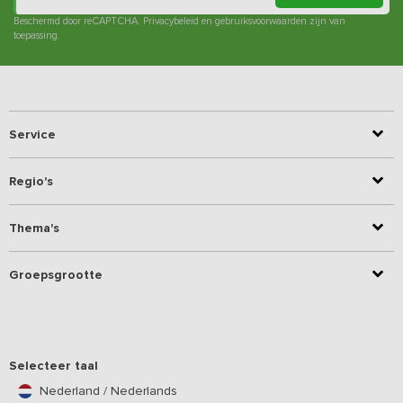
Beschermd door reCAPTCHA.
Privacybeleid
en
gebruiksvoorwaarden
zijn van
toepassing.
Service
Regio's
Thema's
Groepsgrootte
Selecteer taal
Nederland / Nederlands