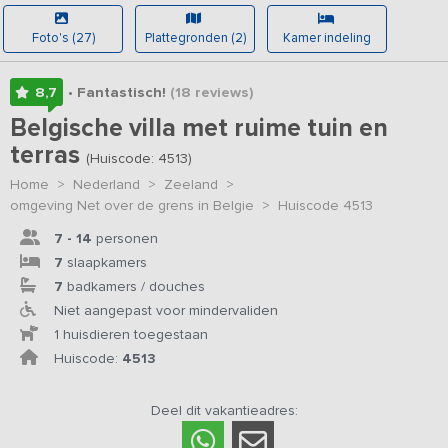
Foto's (27)
Plattegronden (2)
Kamer indeling
8,7
• Fantastisch!
(18
reviews
)
Belgische villa met ruime tuin en
terras
(Huiscode: 4513)
Home
>
Nederland
>
Zeeland
>
omgeving Net over de grens in Belgie
>
Huiscode 4513
7 - 14
personen
7
slaapkamers
7
badkamers / douches
Niet aangepast voor mindervaliden
1 huisdieren toegestaan
Huiscode:
4513
Deel dit vakantieadres: