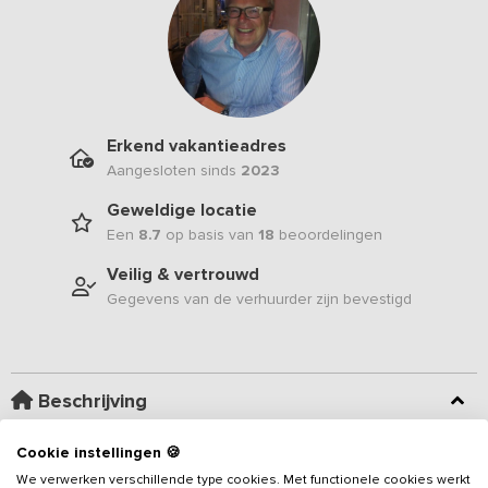
Erkend vakantieadres
Aangesloten sinds
2023
Geweldige locatie
Een
8.7
op basis van
18
beoordelingen
Veilig & vertrouwd
Gegevens van de verhuurder zijn bevestigd
Beschrijving
Cookie instellingen 🍪
Net over de Belgische grens staat in het fraaie landschap deze
comfortabele villa. Het
vakantieadres
is ideaal voor
We verwerken verschillende type cookies. Met functionele cookies werkt