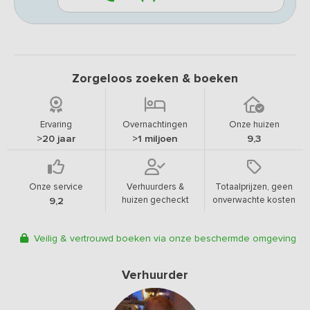
Zorgeloos zoeken & boeken
Ervaring
Overnachtingen
Onze huizen
>20 jaar
>1 miljoen
9,3
Onze service
Verhuurders &
Totaalprijzen, geen
huizen gecheckt
onverwachte kosten
9,2
Veilig & vertrouwd boeken via onze beschermde omgeving
Verhuurder