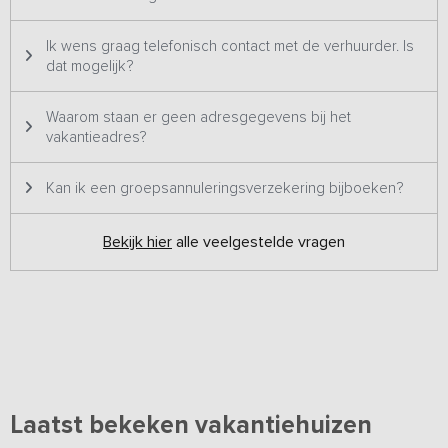
voor maximaal 39 personen (19 slaapkamers).
Bekijk hier het 39-
persoons verblijf
Ik wens graag telefonisch contact met de verhuurder. Is
dat mogelijk?
Waarom staan er geen adresgegevens bij het
vakantieadres?
Kan ik een groepsannuleringsverzekering bijboeken?
Bekijk hier
alle veelgestelde vragen
Laatst bekeken vakantiehuizen