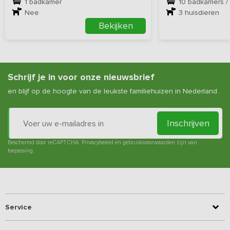
1 badkamer
10 badkamers /
Nee
3
huisdieren
Bekijken
Schrijf je in voor onze nieuwsbrief
en blijf op de hoogte van de leukste familiehuizen in Nederland.
Inschrijven
Beschermd door reCAPTCHA.
Privacybeleid
en
gebruiksvoorwaarden
zijn van
toepassing.
Service