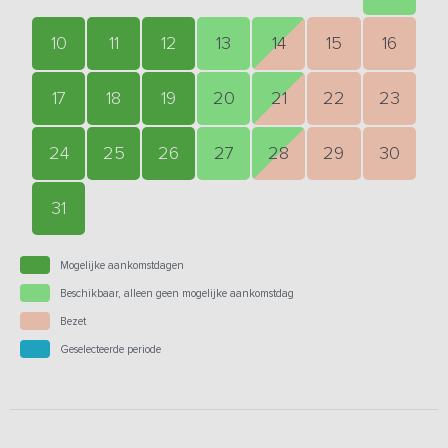
10
11
12
13
14
15
16
17
18
19
20
21
22
23
24
25
26
27
28
29
30
31
Mogelijke aankomstdagen
Beschikbaar, alleen geen mogelijke aankomstdag
Bezet
Geselecteerde periode