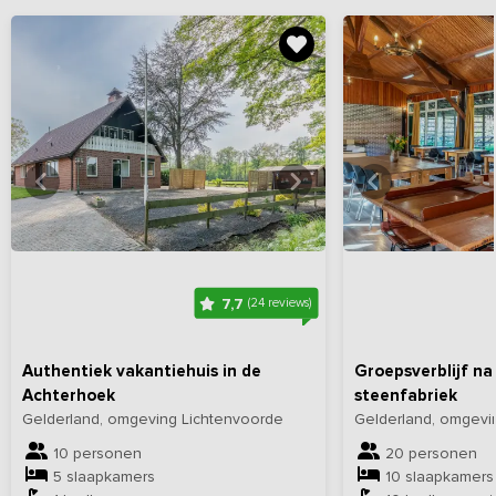
Bekijk
hier
alle foto's
Bekijk
hi
7,7
(24 reviews)
Authentiek vakantiehuis in de
Groepsverblijf na
Achterhoek
steenfabriek
Gelderland, omgeving Lichtenvoorde
Gelderland, omgev
10 personen
20 personen
5 slaapkamers
10 slaapkamers