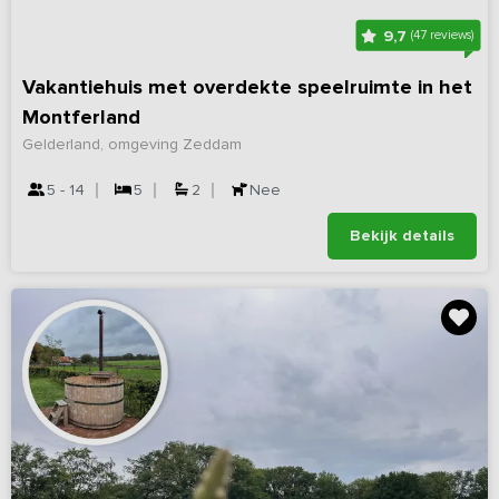
9,7
(47 reviews)
Vakantiehuis met overdekte speelruimte in het
Montferland
Gelderland, omgeving Zeddam
5 - 14
5
2
Nee
Bekijk details