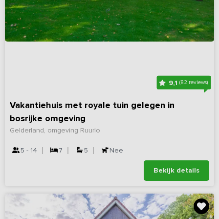
9,1
(82 reviews)
Vakantiehuis met royale tuin gelegen in
bosrijke omgeving
Gelderland, omgeving Ruurlo
5 - 14
7
5
Nee
Bekijk details