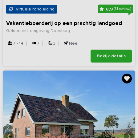
8,9
Virtuele rondleiding
(31 reviews)
Vakantieboerderij op een prachtig landgoed
Gelderland, omgeving Doesburg
7 - 14
7
3
Nee
Bekijk details