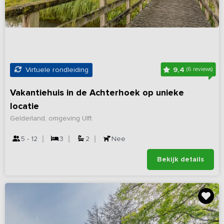
9,4
Virtuele rondleiding
(6 reviews)
Vakantiehuis in de Achterhoek op unieke
locatie
Gelderland, omgeving Ulft
5 - 12
3
2
Nee
Bekijk details