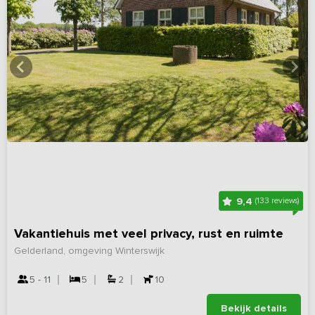
9,4
(133 reviews)
Vakantiehuis met veel privacy, rust en ruimte
Gelderland, omgeving Winterswijk
5 - 11
5
2
10
Bekijk details