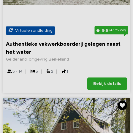
9,5
Virtuele rondleiding
(47 reviews)
Authentieke vakwerkboerderij gelegen naast
het water
Gelderland, omgeving Berkelland
5 - 14
5
2
1
Bekijk details