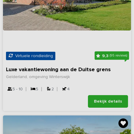
9,3
Virtuele rondleiding
(95 reviews)
Luxe vakantiewoning aan de Duitse grens
Gelderland, omgeving Winterswijk
5 - 10
5
2
4
Bekijk details