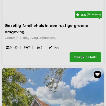
8,9
(79 reviews)
Gezellig familiehuis in een rustige groene
omgeving
Gelderland, omgeving Bredevoort
5 - 13
7
2
Nee
Bekijk details