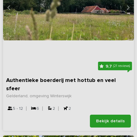
9,7
(21 reviews)
Authentieke boerderij met hottub en veel
sfeer
Gelderland, omgeving Winterswijk
5 - 12
6
2
2
Bekijk details