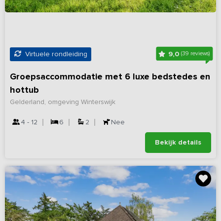
9,0
Virtuele rondleiding
(39 reviews)
Groepsaccommodatie met 6 luxe bedstedes en
hottub
Gelderland, omgeving Winterswijk
4 - 12
6
2
Nee
Bekijk details