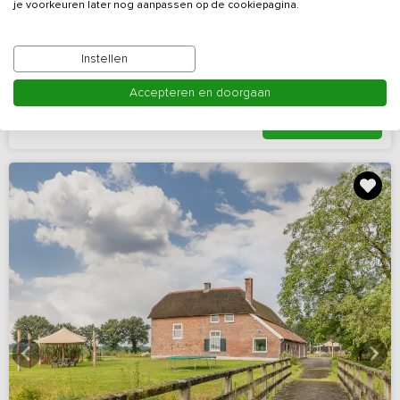
je voorkeuren later nog aanpassen op de cookiepagina.
Uniek gelegen vakantiehuis in de Achterhoek
Gelderland, omgeving Ulft
Instellen
5 - 12
5
2
Nee
Accepteren en doorgaan
Bekijk details