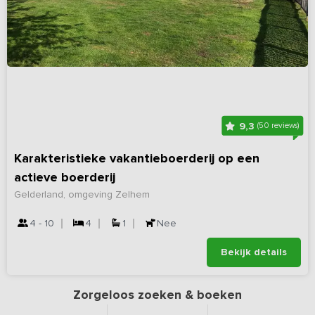
9,3
(50 reviews)
Karakteristieke vakantieboerderij op een
actieve boerderij
Gelderland, omgeving Zelhem
4 - 10
4
1
Nee
Bekijk details
Zorgeloos zoeken & boeken