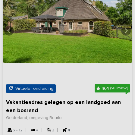
9,4
Virtuele rondleiding
(50 reviews)
Vakantieadres gelegen op een landgoed aan
een bosrand
Gelderland, omgeving Ruurlo
5 - 12
4
2
4