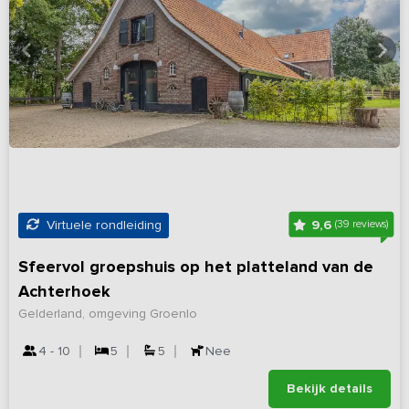
9,6
Virtuele rondleiding
(39 reviews)
Sfeervol groepshuis op het platteland van de
Achterhoek
Gelderland, omgeving Groenlo
4 - 10
5
5
Nee
Bekijk details