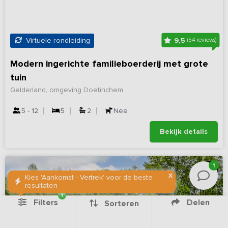
9,5
Virtuele rondleiding
(54 reviews)
Modern ingerichte familieboerderij met grote
tuin
Gelderland, omgeving Doetinchem
5 - 12
5
2
Nee
Bekijk details
1
X
Kies 'Aankomst - Vertrek' voor de beste
resultaten
1
Filters
Delen
Sorteren