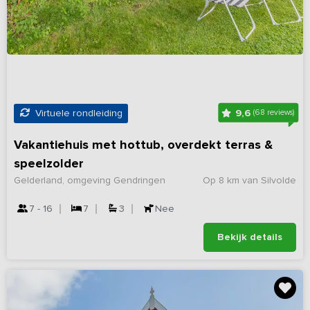
9,6
Virtuele rondleiding
(68 reviews)
Vakantiehuis met hottub, overdekt terras &
speelzolder
Gelderland, omgeving Gendringen
Op 8 km van Silvolde
7 - 16
7
3
Nee
Bekijk details