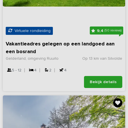
9,4
Virtuele rondleiding
(50 reviews)
Vakantieadres gelegen op een landgoed aan
een bosrand
Gelderland, omgeving Ruurlo
Op 13 km van Silvolde
5 - 12
4
2
4
Bekijk details