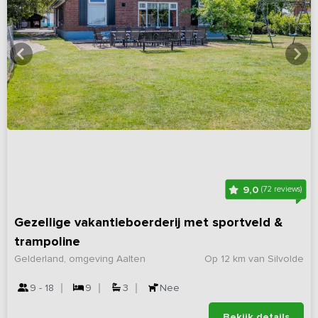
9,0
(72 reviews)
Gezellige vakantieboerderij met sportveld &
trampoline
Gelderland, omgeving Aalten
Op 12 km van Silvolde
9 - 18
9
3
Nee
Bekijk details