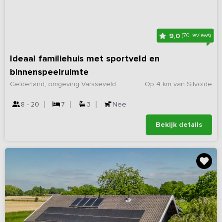
9,0
(70 reviews)
Ideaal familiehuis met sportveld en
binnenspeelruimte
Gelderland, omgeving Varsseveld
Op 4 km van Silvolde
8 - 20
7
3
Nee
Bekijk details