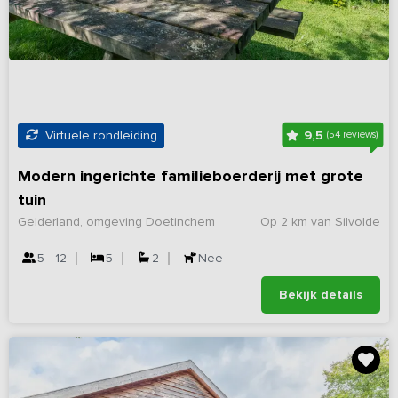
9,5
Virtuele rondleiding
(54 reviews)
Modern ingerichte familieboerderij met grote
tuin
Gelderland, omgeving Doetinchem
Op 2 km van Silvolde
5 - 12
5
2
Nee
Bekijk details