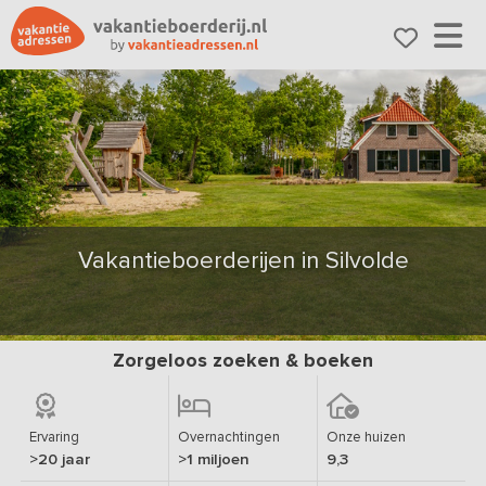
Vakantieboerderijen in Silvolde
Zorgeloos zoeken & boeken
Ervaring
Overnachtingen
Onze huizen
>20 jaar
>1 miljoen
9,3