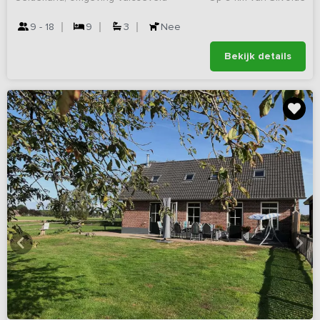
9 - 18
9
3
Nee
Bekijk details