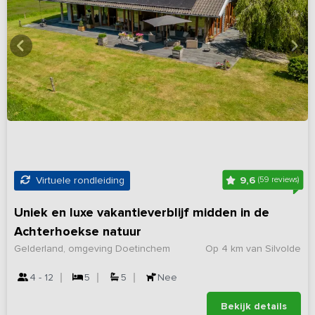
9,6
Virtuele rondleiding
(59 reviews)
Uniek en luxe vakantieverblijf midden in de
Achterhoekse natuur
Gelderland, omgeving Doetinchem
Op 4 km van Silvolde
4 - 12
5
5
Nee
Bekijk details