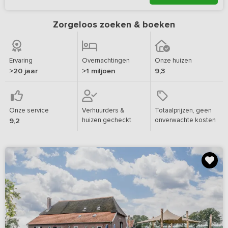
Zorgeloos zoeken & boeken
Ervaring
Overnachtingen
Onze huizen
>20 jaar
>1 miljoen
9,3
Onze service
Verhuurders &
Totaalprijzen, geen
huizen gecheckt
onverwachte kosten
9,2