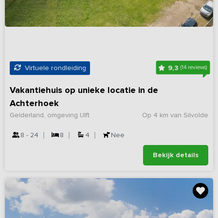
9,3
Virtuele rondleiding
(14 reviews)
Vakantiehuis op unieke locatie in de
Achterhoek
Gelderland, omgeving Ulft
Op 4 km van Silvolde
8 - 24
8
4
Nee
Bekijk details