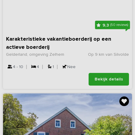
9,3
(50 reviews)
Karakteristieke vakantieboerderij op een
actieve boerderij
Gelderland, omgeving Zelhem
Op 9 km van Silvolde
4 - 10
4
1
Nee
Bekijk details