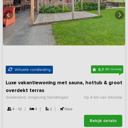
9,7
Virtuele rondleiding
(49 reviews)
Luxe vakantiewoning met sauna, hottub & groot
overdekt terras
Gelderland, omgeving Gendringen
Op 8 km van Silvolde
4 - 10
4
2
Nee
Bekijk details