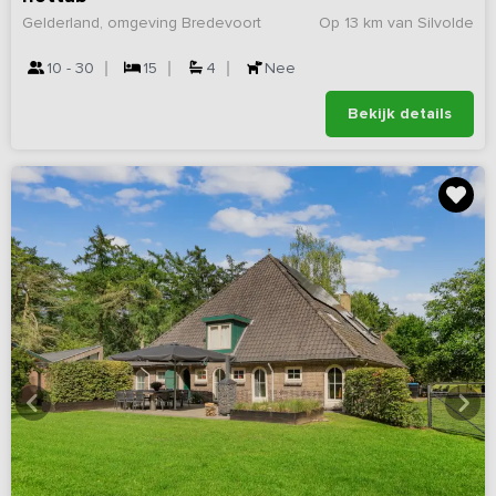
Gelderland, omgeving Bredevoort
Op 13 km van Silvolde
10 - 30
15
4
Nee
Bekijk details