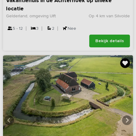
Vakantiehuis in de Achterhoek op unieke
locatie
Gelderland, omgeving Ulft
Op 4 km van Silvolde
5 - 12
3
2
Nee
Bekijk details