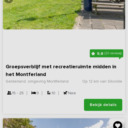
9,8
(20 reviews)
Groepsverblijf met recreatieruimte midden in
het Montferland
Gelderland, omgeving Montferland
Op 12 km van Silvolde
15 - 25
9
10
Nee
Bekijk details