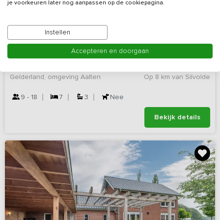
je voorkeuren later nog aanpassen op de cookiepagina.
9,5
Virtuele rondleiding
(78 reviews)
Instellen
Ruime vakantiewoning met hottub, sauna en
Accepteren en doorgaan
speelschuur
Gelderland, omgeving Aalten
Op 8 km van Silvolde
9 - 18
7
3
Nee
Bekijk details