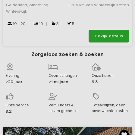
Gelderland, omgeving
Op 4 km van Winterswijk Kotten
Winterswijk
10 - 20
10
3
5
Bekijk details
Zorgeloos zoeken & boeken
Ervaring
Overnachtingen
Onze huizen
>20 jaar
>1 miljoen
9,3
Onze service
Verhuurders &
Totaalprijzen, geen
huizen gecheckt
onverwachte kosten
9,2