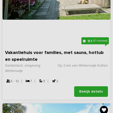
9,1
(61 reviews)
Vakantiehuis voor families, met sauna, hottub
en speelruimte
Gelderland, omgeving
Op 2 km van Winterswijk Kotten
Winterswijk
5 - 12
7
3
2
Bekijk details