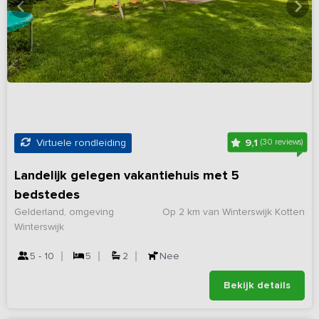
9,1
Virtuele rondleiding
(30 reviews)
Landelijk gelegen vakantiehuis met 5
bedstedes
Gelderland, omgeving
Op 2 km van Winterswijk Kotten
Winterswijk
5 - 10
5
2
Nee
Bekijk details