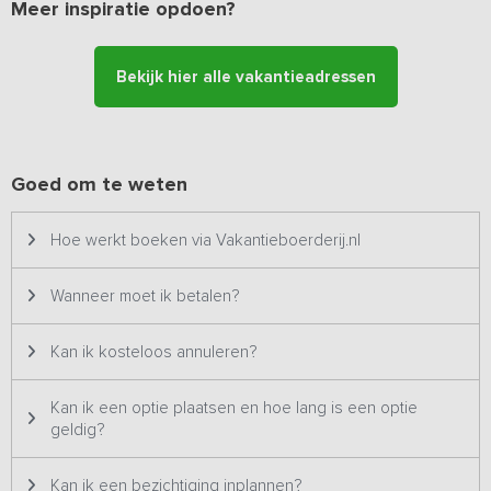
persoons hottub in een voormalige Wadboei – behoort tot de
Meer inspiratie opdoen?
exclusieve uitrusting van het vakantiehuis. Iedere ochtend stroomt
er vers, warm water in de boei. Van 1 oktober t/m 31 maart geldt
een meerprijs van 50,- euro per verblijf in verband met de hogere
Bekijk hier alle vakantieadressen
energiekosten. Tezamen met de rustgevende omgeving ervaar je
hier in alle luxe het echte Hollandse vakantiegevoel!
Goed om te weten
Hoe werkt boeken via Vakantieboerderij.nl
Wanneer moet ik betalen?
Kan ik kosteloos annuleren?
Kan ik een optie plaatsen en hoe lang is een optie
geldig?
Kan ik een bezichtiging inplannen?