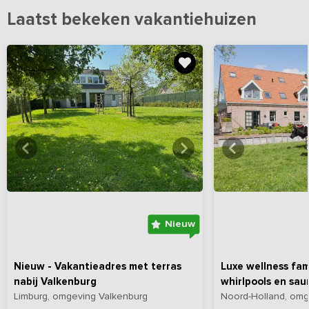
Laatst bekeken vakantiehuizen
Bekijk
hier
alle foto's
Bekijk
hi
Nieuw
Nieuw - Vakantieadres met terras
Luxe wellness fam
nabij Valkenburg
whirlpools en sau
Limburg, omgeving Valkenburg
Noord-Holland, om