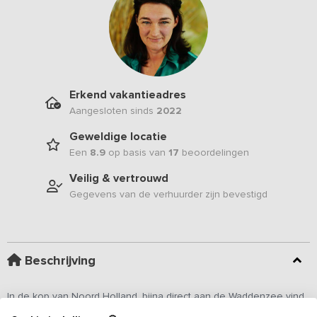
Erkend vakantieadres
Aangesloten sinds
2022
Geweldige locatie
Een
8.9
op basis van
17
beoordelingen
Veilig & vertrouwd
Gegevens van de verhuurder zijn bevestigd
Beschrijving
In de kop van Noord Holland, bijna direct aan de Waddenzee vind
je dit moderne 10-persoons
vakantieadres
met een uniek