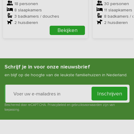
18 personen
30 personen
8 slaapkamers
11 slaapkamers
3 badkamers / douches
8 badkamers / 
2
huisdieren
2
huisdieren
Bekijken
Schrijf je in voor onze nieuwsbrief
en blijf op de hoogte van de leukste familiehuizen in Nederland.
Inschrijven
Beschermd door reCAPTCHA.
Privacybeleid
en
gebruiksvoorwaarden
zijn van
toepassing.