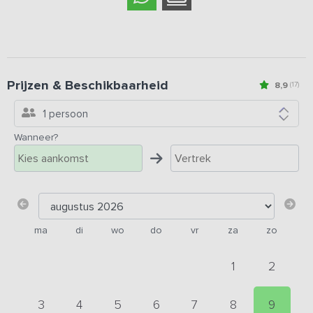
Prijzen & Beschikbaarheid
8,9
(17)
1 persoon
Wanneer?
ma
di
wo
do
vr
za
zo
1
2
3
4
5
6
7
8
9