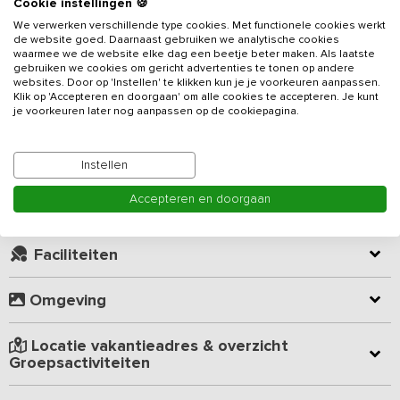
Cookie instellingen 🍪
verwarmd bad in een voormalige Wadboei. Je beschikt over een
We verwerken verschillende type cookies. Met functionele cookies werkt
heerlijk terras en een weids uitzicht over de omliggende
de website goed. Daarnaast gebruiken we analytische cookies
landerijen.
waarmee we de website elke dag een beetje beter maken. Als laatste
Lees meer
gebruiken we cookies om gericht advertenties te tonen op andere
websites. Door op 'Instellen' te klikken kun je je voorkeuren aanpassen.
Het vakantiehuis is voorzien van een grote, lichte woonkamer met
Klik op 'Accepteren en doorgaan' om alle cookies te accepteren. Je kunt
een loungebank en een directe open verbinding daar de
je voorkeuren later nog aanpassen op de cookiepagina.
Kamer indeling
leefkeuken. Een lange eettafel biedt plek aan het hele
gezelschap, waarbij niet alleen gezamenlijk dineren, maar ook een
avondvullend programma tot de mogelijkheden behoort. De
Geverifieerde beoordelingen
Instellen
aanwezige keuken is uiteraard van alle gemakken voorzien: een
Accepteren en doorgaan
oven, inductie fornuis, vaatwasser en voldoende koelruimte.
Virtuele rondleiding (360° tour)
De slaapkamers zijn gelegen op de eerste en tweede verdieping,
Faciliteiten
ingericht met voldoende kastruimte en voorzien van nieuwe
comfortabele boxspringbedden. Er zijn twee badkamers met
douche, toilet en wastafel aanwezig.
Omgeving
Op het erf is van alles te doen. Een speeltuin met piratenboot,
Locatie vakantieadres & overzicht
een schommel en een klimrek zijn voor gezamenlijk gebruik. Op
Groepsactiviteiten
het terrein bevinden zich nog een 2-tal andere accommodaties.
Het terras is privé, en ook het bijzondere verwarmde bad – een 6-