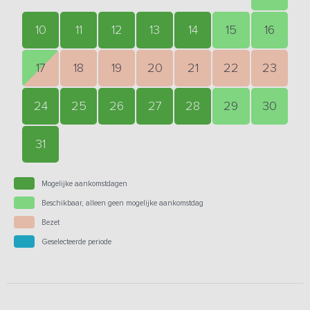
10
11
12
13
14
15
16
17
18
19
20
21
22
23
24
25
26
27
28
29
30
31
Mogelijke aankomstdagen
Beschikbaar, alleen geen mogelijke aankomstdag
Bezet
Geselecteerde periode