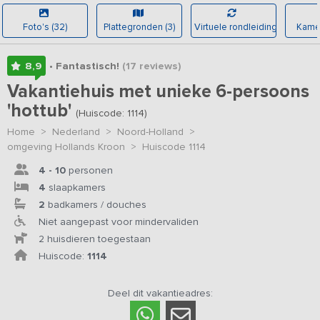
Foto's (32)
Plattegronden (3)
Virtuele rondleiding
Kamer
8,9
• Fantastisch!
(17
reviews
)
Vakantiehuis met unieke 6-persoons
'hottub'
(Huiscode: 1114)
Home
>
Nederland
>
Noord-Holland
>
omgeving Hollands Kroon
>
Huiscode 1114
4 - 10
personen
4
slaapkamers
2
badkamers / douches
Niet aangepast voor mindervaliden
2 huisdieren toegestaan
Huiscode:
1114
Deel dit vakantieadres: