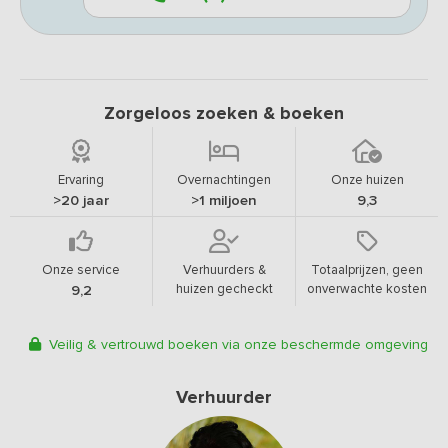
Zorgeloos zoeken & boeken
Ervaring
Overnachtingen
Onze huizen
>20 jaar
>1 miljoen
9,3
Onze service
Verhuurders &
Totaalprijzen, geen
huizen gecheckt
onverwachte kosten
9,2
Veilig & vertrouwd boeken via onze beschermde omgeving
Verhuurder