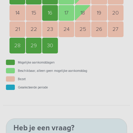
14
15
16
17
18
19
20
21
22
23
24
25
26
27
28
29
30
Mogelijke aankomstdagen
Beschikbaar, alleen geen mogelijke aankomstdag
Bezet
Geselecteerde periode
Heb je een vraag?