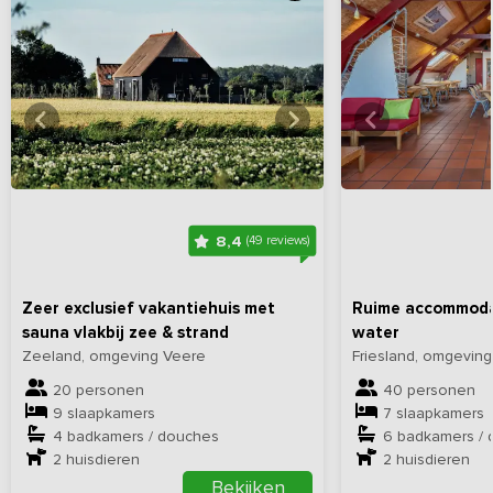
Bekijk
hier
alle foto's
Bekijk
hi
8,4
(49 reviews)
Zeer exclusief vakantiehuis met
Ruime accommodat
sauna vlakbij zee & strand
water
Zeeland, omgeving Veere
Friesland, omgevin
20 personen
40 personen
9 slaapkamers
7 slaapkamers
4 badkamers / douches
6 badkamers /
2
huisdieren
2
huisdieren
Bekijken