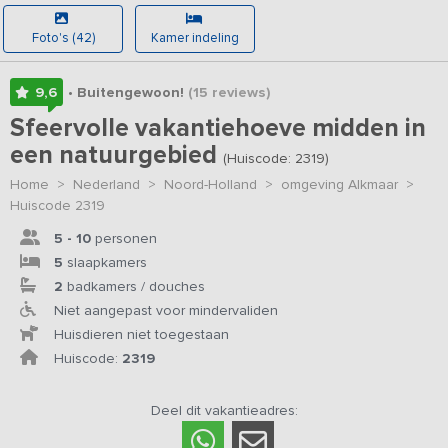
Foto's (42)
Kamer indeling
9,6
• Buitengewoon!
(15
reviews
)
Sfeervolle vakantiehoeve midden in
een natuurgebied
(Huiscode: 2319)
Home
>
Nederland
>
Noord-Holland
>
omgeving Alkmaar
>
Huiscode 2319
5 - 10
personen
5
slaapkamers
2
badkamers / douches
Niet aangepast voor mindervaliden
Huisdieren niet toegestaan
Huiscode:
2319
Deel dit vakantieadres: