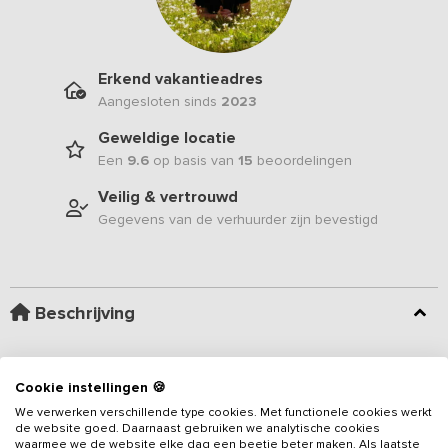
Erkend vakantieadres
Aangesloten sinds
2023
Geweldige locatie
Een
9.6
op basis van
15
beoordelingen
Veilig & vertrouwd
Gegevens van de verhuurder zijn bevestigd
Beschrijving
Dit bijzondere vakantiehuis voor 10 personen is voorzien van 5
slaapkamers. Een heerlijke plaats om helemaal tot rust te komen
Cookie instellingen 🍪
en de waan van de dag achter je te laten. Dit
vakantieadres
ligt
We verwerken verschillende type cookies. Met functionele cookies werkt
aan het eind van een doodlopende zandweg, pal aan het water
de website goed. Daarnaast gebruiken we analytische cookies
waarmee we de website elke dag een beetje beter maken. Als laatste
met uitzicht vanaf het ruime terras en de overdekte buitenplaats