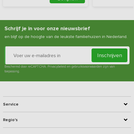
Schrijf je in voor onze nieuwsbrief
en blijf op de hoogte van de leukste familiehuizen in Nederland.
Inschrijven
Beschermd door reCAPTCHA.
Privacybeleid
en
gebruiksvoorwaarden
zijn van
toepassing.
Service
Regio's