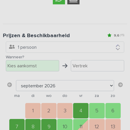
Prijzen & Beschikbaarheid
9,6
(15)
1 persoon
Wanneer?
ma
di
wo
do
vr
za
zo
1
2
3
4
5
6
7
8
9
10
11
12
13