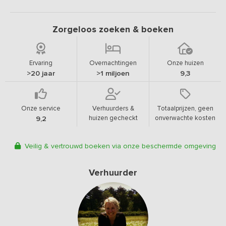
Zorgeloos zoeken & boeken
Ervaring
Overnachtingen
Onze huizen
>20 jaar
>1 miljoen
9,3
Onze service
Verhuurders &
Totaalprijzen, geen
huizen gecheckt
onverwachte kosten
9,2
Veilig & vertrouwd boeken via onze beschermde omgeving
Verhuurder