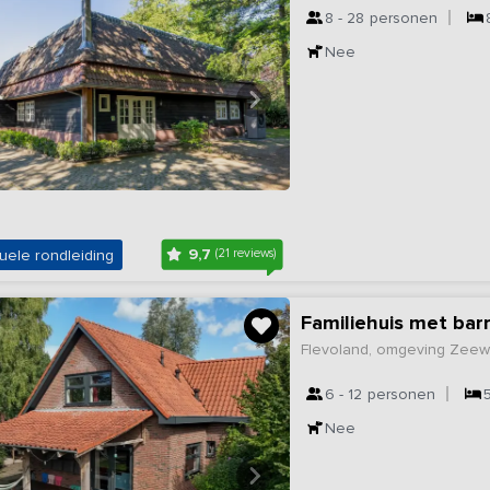
8 - 28
personen
Nee
9,7
uele rondleiding
(21 reviews)
Familiehuis met bar
Flevoland, omgeving Zee
6 - 12
personen
Nee