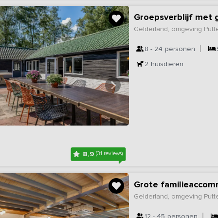
Groepsverblijf met 
Gelderland, omgeving Putt
8 - 24
personen
2
huisdieren
8,9
(31 reviews)
Grote familieaccom
Gelderland, omgeving Putt
12 - 45
personen