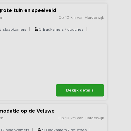
grote tuin en speelveld
en
Op 10 km van Harderwijk
5
slaapkamers
3
Badkamers / douches
Bekijk details
modatie op de Veluwe
en
Op 10 km van Harderwijk
12
slaapkamers
9
Badkamers / douches