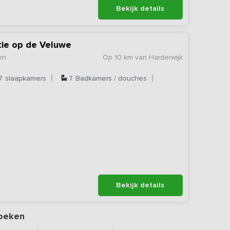
Bekijk details
ie op de Veluwe
en
Op 10 km van Harderwijk
7
slaapkamers
7
Badkamers / douches
Bekijk details
oeken