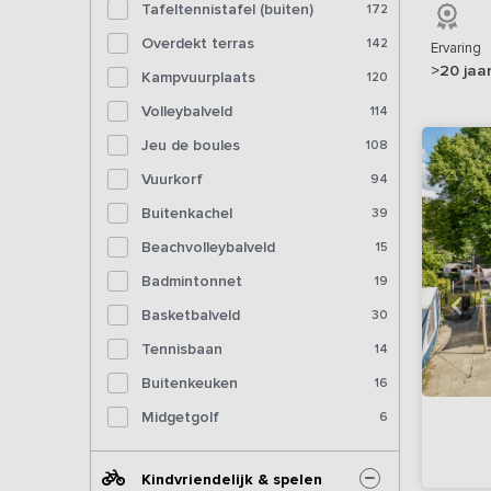
Tafeltennistafel (buiten)
172
Overdekt terras
142
Ervaring
>20 jaa
Kampvuurplaats
120
Volleybalveld
114
Jeu de boules
108
Vuurkorf
94
Buitenkachel
39
Beachvolleybalveld
15
Badmintonnet
19
Basketbalveld
30
Tennisbaan
14
Buitenkeuken
16
Midgetgolf
6
Kindvriendelijk & spelen