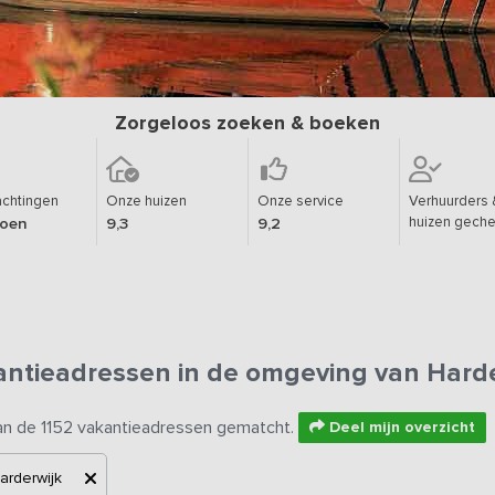
Zorgeloos zoeken & boeken
chtingen
Onze huizen
Onze service
Verhuurders 
huizen geche
joen
9,3
9,2
antieadressen in de omgeving van Harde
an de 1152 vakantieadressen gematcht.
Deel mijn overzicht
arderwijk