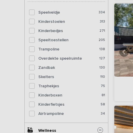
Speelveldje
334
Kinderstoelen
313
Kinderbedjes
271
Speeltoestellen
205
Trampoline
138
Overdekte speelruimte
127
Zandbak
130
Skelters
110
Traphekjes
75
Kinderboxen
81
Kinderfietsjes
58
Airtrampoline
34
Wellness