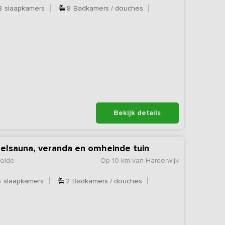
8
slaapkamers
8
Badkamers / douches
Bekijk details
relsauna, veranda en omheinde tuin
wolde
Op 10 km van Harderwijk
5
slaapkamers
2
Badkamers / douches