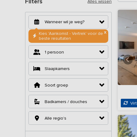
Filters
Alles wissen
X
Kies 'Aankomst - Vertrek' voor de
beste resultaten
1 persoon
Slaapkamers
Soort groep
Badkamers / douches
Virt
Alle regio's