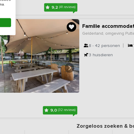
na.
9,2
(41 reviews)
Familie accommodat
Gelderland, omgeving Putt
8 - 42
personen
3
huisdieren
9,0
(32 reviews)
Zorgeloos zoeken & b