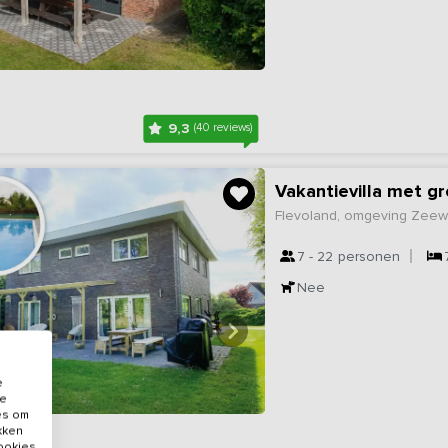
9,3
(40 reviews)
Vakantievilla met gr
Flevoland, omgeving Zee
7 - 22
personen
Nee
e
de
es om
ikken
cookies