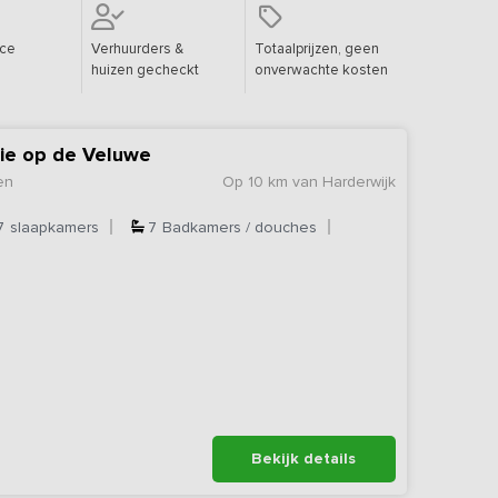
ice
Verhuurders &
Totaalprijzen, geen
huizen gecheckt
onverwachte kosten
e op de Veluwe
en
Op 10 km van Harderwijk
7
slaapkamers
7
Badkamers / douches
Bekijk details