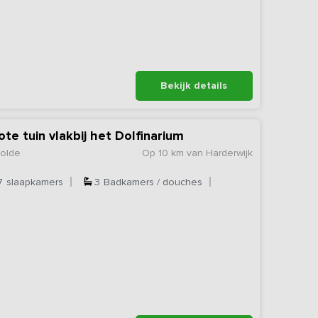
Bekijk details
ote tuin vlakbij het Dolfinarium
wolde
Op 10 km van Harderwijk
7
slaapkamers
3
Badkamers / douches