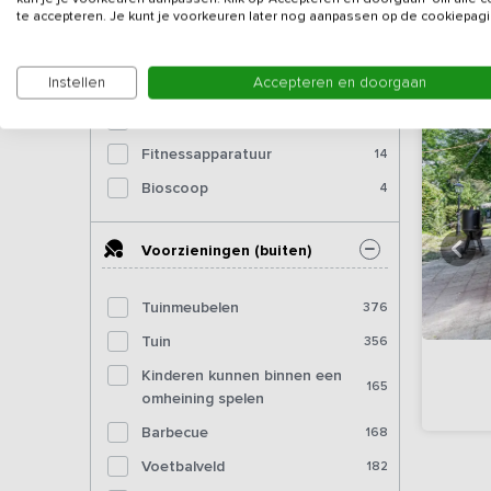
te accepteren. Je kunt je voorkeuren later nog aanpassen op de cookiepagi
Tafeltennistafel (binnen)
77
Dartbord
102
Instellen
Accepteren en doorgaan
Pooltafel
49
Biljart
17
Fitnessapparatuur
14
Bioscoop
4
Voorzieningen (buiten)
Tuinmeubelen
376
Tuin
356
Kinderen kunnen binnen een
165
omheining spelen
Barbecue
168
Voetbalveld
182