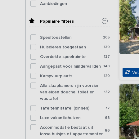
Aanbiedingen
Populaire filters
Speeltoestellen
205
Huisdieren toegestaan
139
Overdekte speelruimte
127
Aangepast voor mindervaliden
140
Virt
Kampvuurplaats
120
Alle slaapkamers zijn voorzien
van eigen douche, toilet en
132
wastafel
Tafeltennistafel (binnen)
77
Luxe vakantiehuizen
68
Accommodatie bestaat uit
86
losse huisjes of appartementen