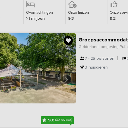
Overnachtingen
Onze huizen
Onze serv
r
>1 miljoen
9,3
9,2
Groepsaccommodati
Gelderland, omgeving Putt
7 - 25
personen
3
huisdieren
9,0
(32 reviews)