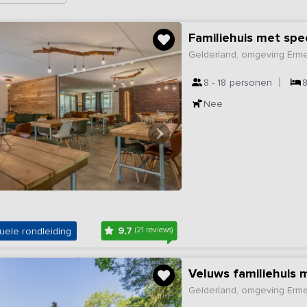
Familiehuis met spe
Gelderland, omgeving Erm
8 - 18
personen
Nee
9,7
uele rondleiding
(21 reviews)
Veluws familiehuis 
Gelderland, omgeving Erm