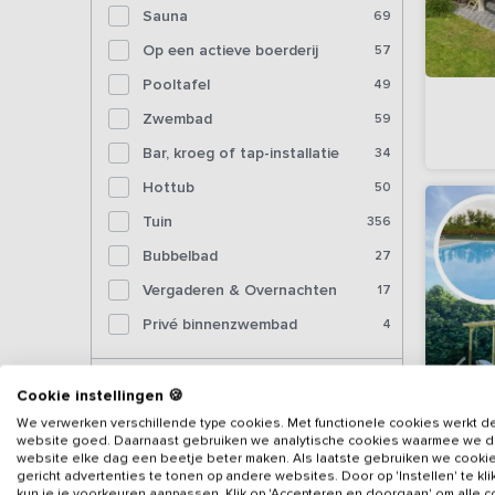
Sauna
69
Op een actieve boerderij
57
Pooltafel
49
Zwembad
59
Bar, kroeg of tap-installatie
34
Hottub
50
Tuin
356
Bubbelbad
27
Vergaderen & Overnachten
17
Privé binnenzwembad
4
Voorzieningen (binnen)
Cookie instellingen 🍪
We verwerken verschillende type cookies. Met functionele cookies werkt d
website goed. Daarnaast gebruiken we analytische cookies waarmee we 
Sjoelbak
203
website elke dag een beetje beter maken. Als laatste gebruiken we cooki
gericht advertenties te tonen op andere websites. Door op 'Instellen' te kl
Tafelvoetbal
136
kun je je voorkeuren aanpassen. Klik op 'Accepteren en doorgaan' om alle 