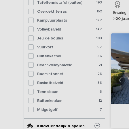
Tafeltennistafel (buiten)
193
Overdekt terras
152
Ervaring
>20 jaa
Kampvuurplaats
127
Volleybalveld
147
Jeu de boules
103
Vuurkorf
97
Buitenkachel
36
Beachvolleybalveld
21
Badmintonnet
26
Basketbalveld
36
Tennisbaan
6
Buitenkeuken
12
Midgetgolf
7
Kindvriendelijk & spelen