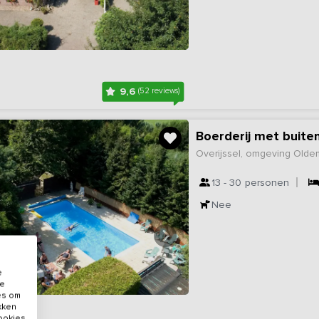
9,6
(52 reviews)
Boerderij met buite
Overijssel, omgeving Olde
13 - 30
personen
Nee
e
de
es om
ikken
cookies