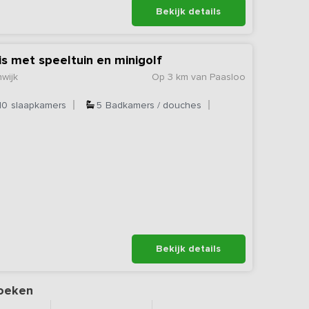
Bekijk details
is met speeltuin en minigolf
wijk
Op 3 km van Paasloo
10
slaapkamers
5
Badkamers / douches
Bekijk details
oeken