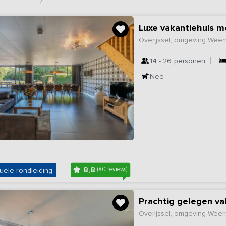
Luxe vakantiehuis m
Overijssel, omgeving Wee
14 - 26
personen
Nee
8,8
uele rondleiding
(80 reviews)
Prachtig gelegen v
Overijssel, omgeving Wee