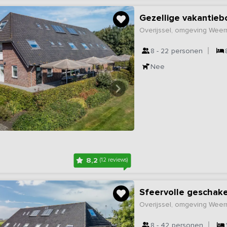
Gezellige vakantieb
Overijssel, omgeving Wee
8 - 22
personen
Nee
8,2
(12 reviews)
Overijssel, omgeving Wee
8 - 42
personen