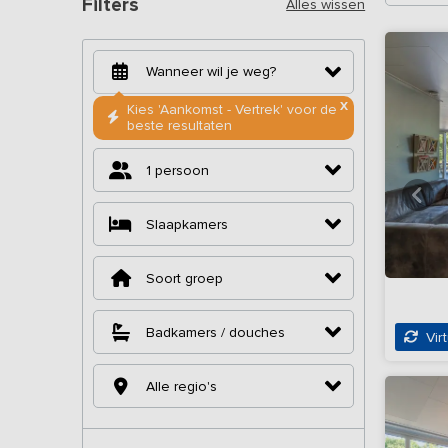
Filters
Alles wissen
X
Kies 'Aankomst - Vertrek' voor de
beste resultaten
1 persoon
Slaapkamers
Soort groep
Badkamers / douches
Virt
Alle regio's