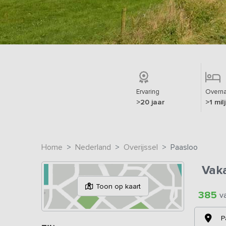
Ervaring
Overna
>20 jaar
>1 mil
Home
Nederland
Overijssel
Paasloo
Vak
Toon op kaart
385
v
P