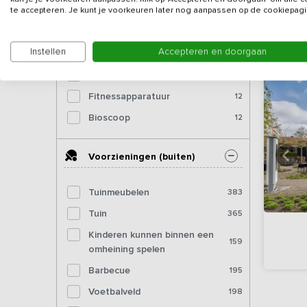
te accepteren. Je kunt je voorkeuren later nog aanpassen op de cookiepagi
Tafeltennistafel (binnen)
101
Dartbord
109
Instellen
Accepteren en doorgaan
Pooltafel
50
Biljart
17
Fitnessapparatuur
12
Bioscoop
12
Voorzieningen (buiten)
Tuinmeubelen
383
Tuin
365
Kinderen kunnen binnen een
159
omheining spelen
Barbecue
195
Voetbalveld
198