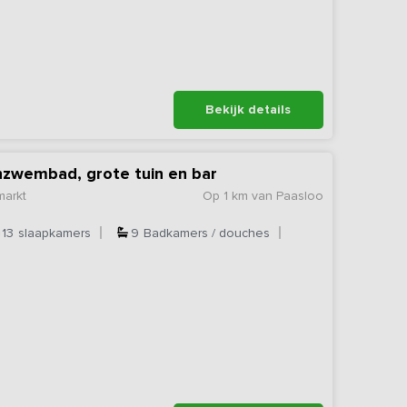
Bekijk details
nzwembad, grote tuin en bar
markt
Op 1 km van Paasloo
13
slaapkamers
9
Badkamers / douches