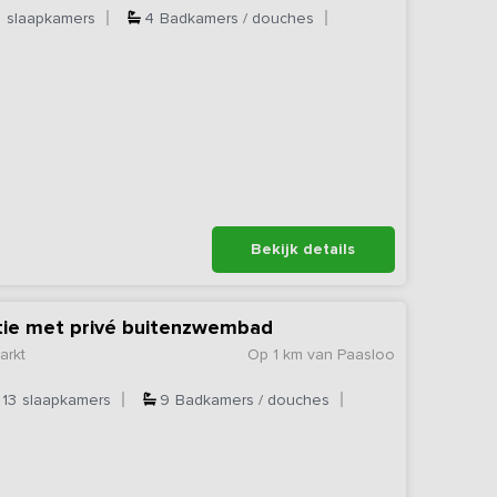
8
slaapkamers
4
Badkamers / douches
Bekijk details
ie met privé buitenzwembad
arkt
Op 1 km van Paasloo
13
slaapkamers
9
Badkamers / douches