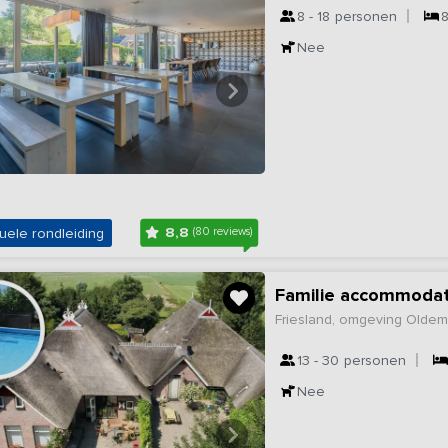
8 - 18
personen
Nee
8,8
uele rondleiding
(80 reviews)
Familie accommodat
Friesland, omgeving Oldem
13 - 30
personen
Nee