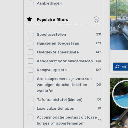
Aanbiedingen
Populaire filters
Speeltoestellen
231
Huisdieren toegestaan
173
Overdekte speelruimte
142
Aangepast voor mindervaliden
130
Virt
Kampvuurplaats
127
Alle slaapkamers zijn voorzien
van eigen douche, toilet en
106
wastafel
Tafeltennistafel (binnen)
101
Luxe vakantiehuizen
81
Accommodatie bestaat uit losse
72
huisjes of appartementen