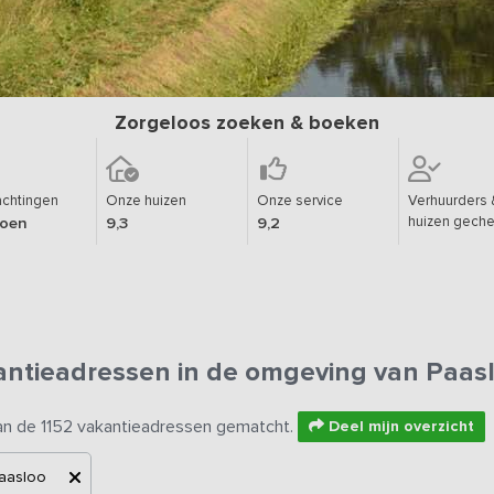
Zorgeloos zoeken & boeken
chtingen
Onze huizen
Onze service
Verhuurders 
huizen geche
joen
9,3
9,2
antieadressen in de omgeving van Paas
an de 1152 vakantieadressen gematcht.
Deel mijn overzicht
aasloo