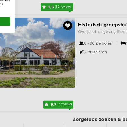
na.
9,6
(52 reviews)
Historisch groepshu
Overijssel, omgeving Steen
8 - 30
personen
2
huisdieren
9,7
(7 reviews)
Zorgeloos zoeken & b