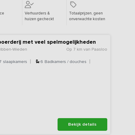
ice
Verhuurders &
Totaalprijzen, geen
huizen gecheckt
onverwachte kosten
boerderij met veel spelmogelijkheden
rribben-Wieden
Op 7 km van Paasloo
7
slaapkamers
6
Badkamers / douches
Bekijk details