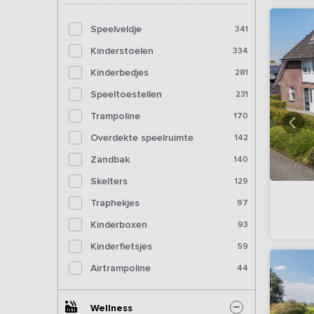
Speelveldje
341
Kinderstoelen
334
Kinderbedjes
281
Speeltoestellen
231
Trampoline
170
Overdekte speelruimte
142
Zandbak
140
Skelters
129
Traphekjes
97
Kinderboxen
93
Kinderfietsjes
59
Airtrampoline
44
Wellness