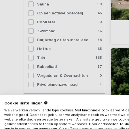
Sauna
90
Op een actieve boerderij
45
Pooltafel
50
Zwembad
56
Bar, kroeg of tap-installatie
58
Hottub
65
Tuin
365
Bubbelbad
37
Vergaderen & Overnachten
10
Privé binnenzwembad
4
Voorzieningen (binnen)
Cookie instellingen 🍪
We verwerken verschillende type cookies. Met functionele cookies werkt d
website goed. Daarnaast gebruiken we analytische cookies waarmee we 
Sjoelbak
206
website elke dag een beetje beter maken. Als laatste gebruiken we cooki
gericht advertenties te tonen op andere websites. Door op 'Instellen' te kl
Tafelvoetbal
151
kun je je voorkeuren aanpassen. Klik op 'Accepteren en doorgaan' om alle 