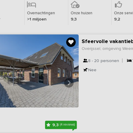
Overnachtingen
Onze huizen
Onze serv
r
>1 miljoen
9,3
9,2
Sfeervolle vakantie
Overijssel, omgeving Wee
8 - 20
personen
Nee
9,3
(4 reviews)