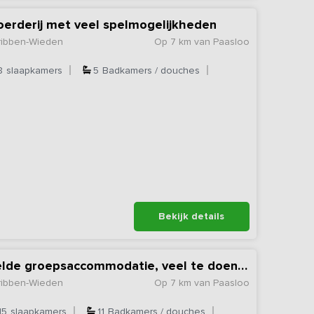
oerderij met veel spelmogelijkheden
rribben-Wieden
Op 7 km van Paasloo
8
slaapkamers
5
Badkamers / douches
Bekijk details
Sfeervolle geschakelde groepsaccommodatie, veel te doen en te beleven
rribben-Wieden
Op 7 km van Paasloo
15
slaapkamers
11
Badkamers / douches