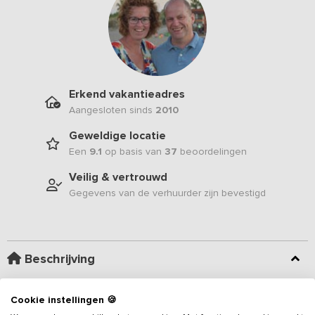
Erkend vakantieadres
Aangesloten sinds
2010
Geweldige locatie
Een
9.1
op basis van
37
beoordelingen
Veilig & vertrouwd
Gegevens van de verhuurder zijn bevestigd
Beschrijving
Dit sfeervolle 34-persoons
vakantieadres
is voorzien van alle
Cookie instellingen 🍪
gemakken en ligt op korte afstand van verschillende