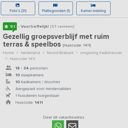
Foto's (31)
Plattegronden (1)
Kamer indeling
9,1
• Voortreffelijk!
(37
reviews
)
Gezellig groepsverblijf met ruim
terras & speelbos
(Huiscode: 1411)
Home
>
Nederland
>
Noord-Brabant
>
omgeving Kaatsheuvel
>
Huiscode 1411
18 - 34
personen
10
slaapkamers
10
badkamers / douches
Aangepast voor mindervaliden
1 huisdieren toegestaan
Huiscode:
1411
Deel dit vakantieadres: