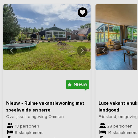
Bekijk
hier
alle foto's
Bekijk
hi
Nieuw
Nieuw - Ruime vakantiewoning met
Luxe vakantiehui
speelweide en serre
landgoed
Overijssel, omgeving Ommen
Friesland, omgeving
18 personen
28 personen
9 slaapkamers
14 slaapkamers