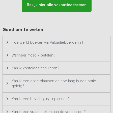
Bekijk hier alle vakantieadressen
Er grenst een zeer ruim terras met voldoende meubilair aan het
vakantiehuis. Vanuit hier kijk je uit over het terrein en hou je
gemakkelijk overzicht over de spelende kinderen. Er is een
sportveldje aanwezig en er zijn speeltoestellen voor de kinderen.
Naast de accommodatie is een midgetgolfbaan te vinden en op
Goed om te weten
korte afstand ligt een speelboerderij met speeltuin, dieren en
waterspeelplek.
Hoe werkt boeken via Vakantieboerderij.nl
Wanneer moet ik betalen?
Kan ik kosteloos annuleren?
Kan ik een optie plaatsen en hoe lang is een optie
geldig?
Kan ik een bezichtiging inplannen?
Kan ik een vraag stellen aan de verhuurder?