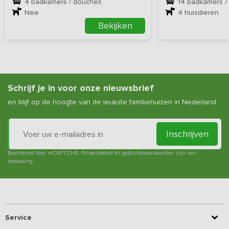
4 badkamers / douches
14 badkamers /
Nee
4
huisdieren
Bekijken
Schrijf je in voor onze nieuwsbrief
en blijf op de hoogte van de leukste familiehuizen in Nederland.
Inschrijven
Beschermd door reCAPTCHA.
Privacybeleid
en
gebruiksvoorwaarden
zijn van
toepassing.
Service