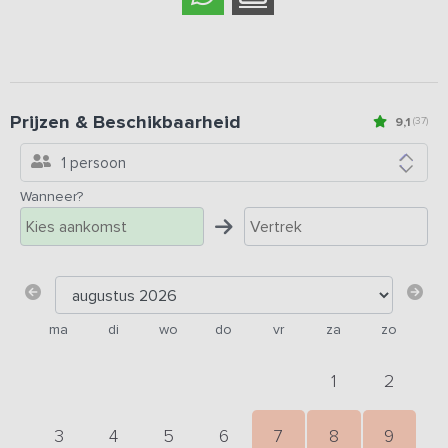
Prijzen & Beschikbaarheid
9,1
(37)
1 persoon
Wanneer?
ma
di
wo
do
vr
za
zo
1
2
3
4
5
6
7
8
9