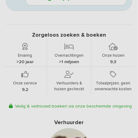
Zorgeloos zoeken & boeken
Ervaring
Overnachtingen
Onze huizen
>20 jaar
>1 miljoen
9,3
Onze service
Verhuurders &
Totaalprijzen, geen
huizen gecheckt
onverwachte kosten
9,2
Veilig & vertrouwd boeken via onze beschermde omgeving
Verhuurder