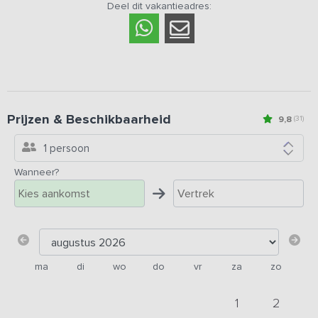
Deel dit vakantieadres:
Prijzen & Beschikbaarheid
9,8
(31)
1 persoon
Wanneer?
ma
di
wo
do
vr
za
zo
1
2