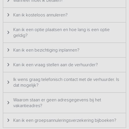
Wanneer moet ik betalen?
slaapkamers, separaat toilet, badkamer met inloopdouche /
wastafel en pantry ​met gelegenheid om koffie of thee te zetten.
Aanvullend beschik je over 5 appartementen met in totaal 9
Kan ik kosteloos annuleren?
slaapkamers en 5 badkamers.
Kan ik een optie plaatsen en hoe lang is een optie
Buiten
geldig?
Er zijn buiten diverse zitgelegenheden bij de accommodatie,
waaronder een overdekt terras en dakterras, vanwaar je een
Kan ik een bezichtiging inplannen?
magnifiek uitzicht hebt over het weiland en richting de bossen.
Goed om te vermelden:
Kan ik een vraag stellen aan de verhuurder?
- In het weekend te huur voor families en doordeweeks voor
zakelijke groepen.
Ik wens graag telefonisch contact met de verhuurder. Is
- Voor zakelijke groepen is de accommodatie te huur vanaf 1
dat mogelijk?
nacht.
- Op maandag is de aankomsttijd standaard 12:00 uur (in overleg is
een aankomsttijd van 9:00 uur op maandag soms ook mogelijk) en
Waarom staan er geen adresgegevens bij het
kunt u direct gebruik maken van de gezamenlijke ruimtes. De
vakantieadres?
slaapkamers zijn - in verband met de schoonmaak - beschikbaar
vanaf 16:00 uur.
Kan ik een groepsannuleringsverzekering bijboeken?
- Bij aankomst op dinsdag, woensdag of donderdag kunt u vanaf