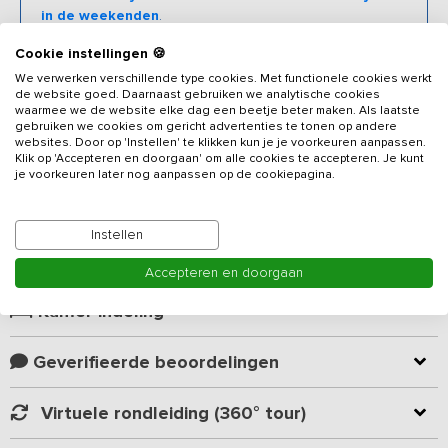
in de weekenden
.
Cookie instellingen 🍪
We verwerken verschillende type cookies. Met functionele cookies werkt
de website goed. Daarnaast gebruiken we analytische cookies
Beschrijving
waarmee we de website elke dag een beetje beter maken. Als laatste
gebruiken we cookies om gericht advertenties te tonen op andere
websites. Door op 'Instellen' te klikken kun je je voorkeuren aanpassen.
Gelegen nabij de Belgische grens vind je deze nieuwe luxe
Klik op 'Accepteren en doorgaan' om alle cookies te accepteren. Je kunt
vergaderaccommodatie voorzien van
40 slaapkamers en 28
je voorkeuren later nog aanpassen op de cookiepagina.
badkamers.
Je beschikt over 5 volledig ingerichte appartementen
met in totaal 9 slaapkamers en 5 badkamers, vijftien 2-persoons
slaapkamers met eigen badkamer, 8 kamers met elk twee aparte 2-
Instellen
Lees meer
persoons slaapkamers en 8 badkamers. Je huurt de gehele
Accepteren en doorgaan
accommodatie welke bestaat uit 3 inpandige vakantiewoningen
(15, 19 en 31-persoons) en een 5-tal appartementen. Iedere
Kamer indeling
vakantiewoning heeft een gezellige leef- / vergaderruimte met
zithoeken, eettafels en open keuken. De leefruimte in de grootste
vakantiewoning op de begane grond is zeer ruim van opzet en
Geverifieerde beoordelingen
biedt alle ruimte om met groepen tot 65 personen gezamenlijk te
eten. De grote keuken beschikt over een volledig ingericht
Virtuele rondleiding (360° tour)
kookeiland. Vanuit deze leefruimte loop je zo de heerlijke tuin met
overdekt terras in.