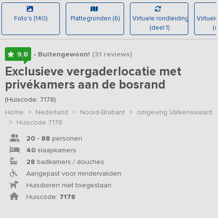
Foto's (140)
Plattegronden (6)
Virtuele rondleiding
Virtuel
(deel 1)
(d
9,8
• Buitengewoon!
(31
reviews
)
Exclusieve vergaderlocatie met
privékamers aan de bosrand
(Huiscode: 7178)
Home
>
Nederland
>
Noord-Brabant
>
omgeving Valkenswaard
>
Huiscode 7178
20 - 88
personen
40
slaapkamers
28
badkamers / douches
Aangepast voor mindervaliden
Huisdieren niet toegestaan
Huiscode:
7178