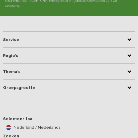
Beschermd door reCAPTCHA.
Privacybeleid
en
gebruiksvoorwaarden
zijn van
toepassing.
Service
Regio's
Thema's
Groepsgrootte
Selecteer taal
Nederland / Nederlands
Zoeken