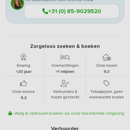
• Dit vakantieadres heeft huiscode
7178
+31 (0) 85-9029520
Zorgeloos zoeken & boeken
Ervaring
Overnachtingen
Onze huizen
>20 jaar
>1 miljoen
9,3
Onze service
Verhuurders &
Totaalprijzen, geen
huizen gecheckt
onverwachte kosten
9,2
Veilig & vertrouwd boeken via onze beschermde omgeving
Verhuurder