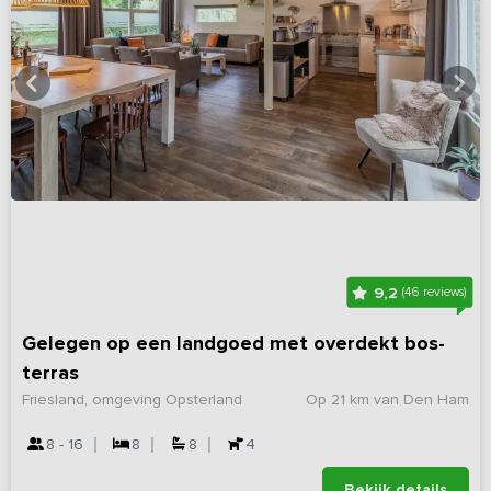
9,2
(46 reviews)
Gelegen op een landgoed met overdekt bos-
terras
Friesland, omgeving Opsterland
Op 21 km van Den Ham
8 - 16
8
8
4
Bekijk details