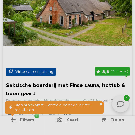
8,8
Virtuele rondleiding
(39 reviews)
Saksische boerderij met Finse sauna, hottub &
boomgaard
1
Drenthe, omgeving Noordenveld
Op 23 km van Den Ham
X
Kies 'Aankomst - Vertrek' voor de beste
resultaten
8 - 20
8
8
2
1
Filters
Kaart
Delen
Bekijk details