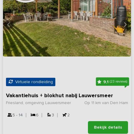
9,1
Virtuele rondleiding
(23 reviews)
Vakantiehuis + blokhut nabij Lauwersmeer
Friesland, omgeving Lauwersmeer
Op 11 km van Den Ham
5 - 14
6
3
2
Bekijk details