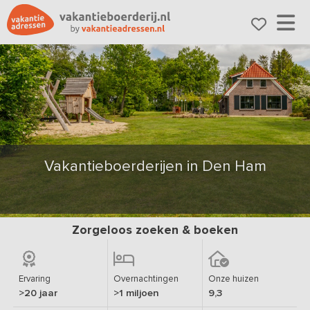
Vakantieboerderijen in Den Ham
Zorgeloos zoeken & boeken
Ervaring
Overnachtingen
Onze huizen
>20 jaar
>1 miljoen
9,3