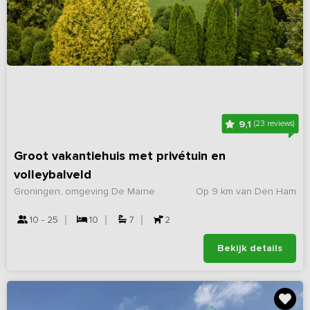
9,1
(23 reviews)
Groot vakantiehuis met privétuin en
volleybalveld
Groningen, omgeving De Marne
Op 9 km van Den Ham
10 - 25
10
7
2
Bekijk details