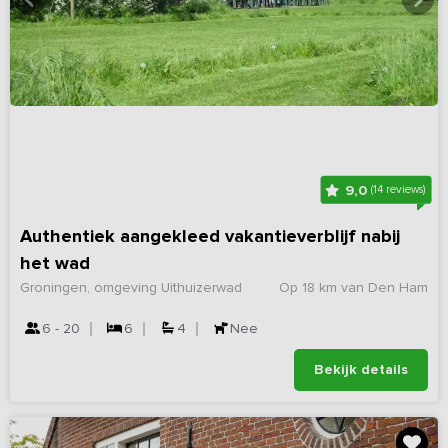
9,0
(14 reviews)
Authentiek aangekleed vakantieverblijf nabij
het wad
Groningen, omgeving Uithuizerwad
Op 18 km van Den Ham
6 - 20
6
4
Nee
Bekijk details