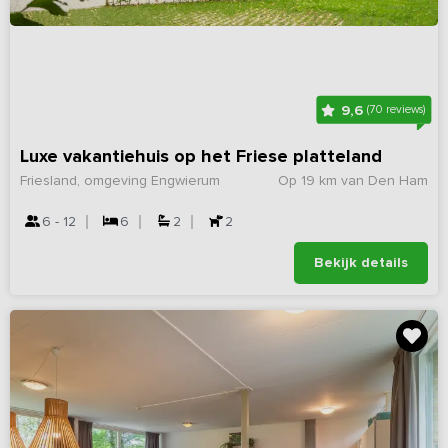
9,6
(70 reviews)
Luxe vakantiehuis op het Friese platteland
Friesland, omgeving Engwierum
Op 19 km van Den Ham
6 - 12
6
2
2
Bekijk details