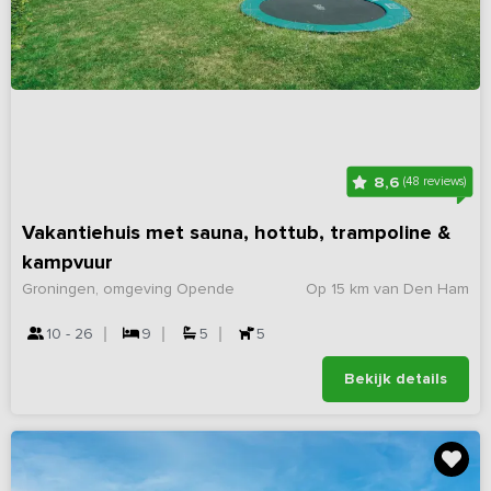
8,6
(48 reviews)
Vakantiehuis met sauna, hottub, trampoline &
kampvuur
Groningen, omgeving Opende
Op 15 km van Den Ham
10 - 26
9
5
5
Bekijk details